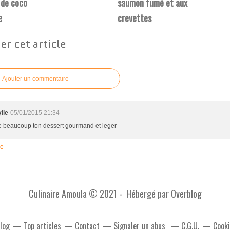
x de coco
saumon fumé et aux
e
crevettes
r cet article
Ajouter un commentaire
lle
05/01/2015 21:34
e beaucoup ton dessert gourmand et leger
re
Culinaire Amoula © 2021 - Hébergé par
Overblog
blog
Top articles
Contact
Signaler un abus
C.G.U.
Cooki