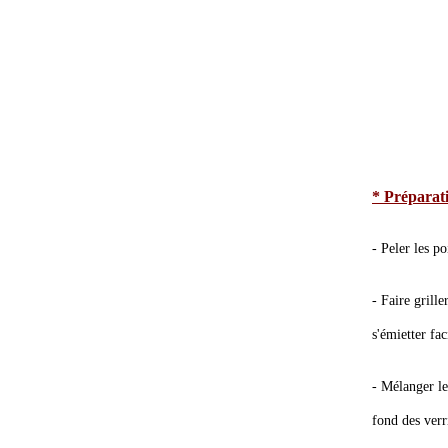
* Préparat
- Peler les po
- Faire grille
s'émietter fa
- Mélanger le
fond des verr