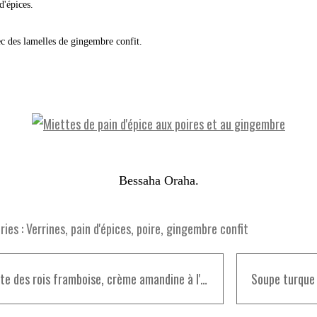
d'épices.
c des lamelles de gingembre confit.
Bessaha Oraha.
ies :
Verrines
,
pain d'épices
,
poire
,
gingembre confit
Galette des rois framboise, crème amandine à l'eau de rose et éclats de dragées