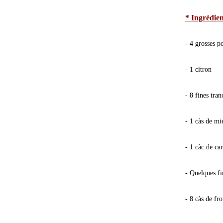
* Ingrédien
- 4 grosses p
- 1 citron
- 8 fines tran
- 1 càs de mi
- 1 càc de ca
- Quelques fi
- 8 càs de fr