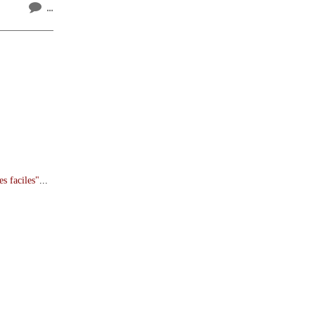
…
es faciles"
...