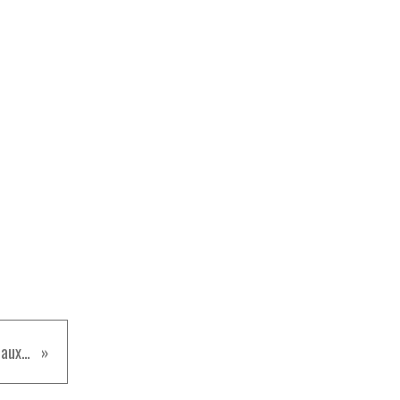
Soupe turque aux lentilles corail