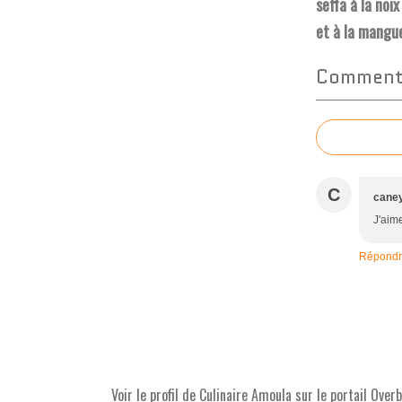
seffa à la noi
et à la mangu
Commente
C
caney
J'aim
Répond
Voir le profil de
Culinaire Amoula
sur le portail Over