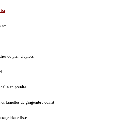
ts:
oires
ches de pain d'épices
el
nnelle en poudre
nes lamelles de gingembre confit
omage blanc lisse