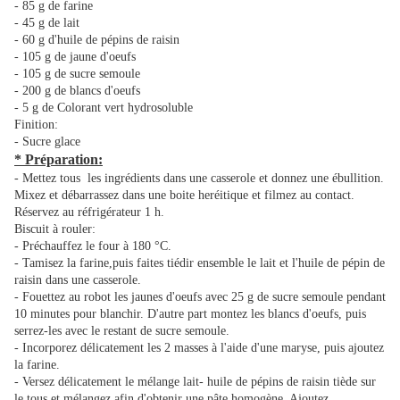
- 85 g de farine
- 45 g de lait
- 60 g d'huile de pépins de raisin
- 105 g de jaune d'oeufs
- 105 g de sucre semoule
- 200 g de blancs d'oeufs
- 5 g de Colorant vert hydrosoluble
Finition:
- Sucre glace
* Préparation:
- Mettez tous les ingrédients dans une casserole et donnez une ébullition.
Mixez et débarrassez dans une boite heréitique et filmez au contact.
Réservez au réfrigérateur 1 h.
Biscuit à rouler:
- Préchauffez le four à 180 °C.
- Tamisez la farine,puis faites tiédir ensemble le lait et l'huile de pépin de
raisin dans une casserole.
- Fouettez au robot les jaunes d'oeufs avec 25 g de sucre semoule pendant
10 minutes pour blanchir. D'autre part montez les blancs d'oeufs, puis
serrez-les avec le restant de sucre semoule.
- Incorporez délicatement les 2 masses à l'aide d'une maryse, puis ajoutez
la farine.
- Versez délicatement le mélange lait- huile de pépins de raisin tiède sur
le tous et mélangez afin d'obtenir une pâte homogène. Ajoutez