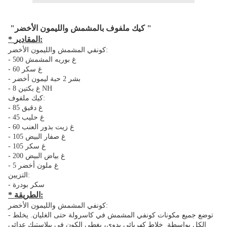
"كيك ملفوف بالمشمش والليمون الأخضر "
* المقادير:
كونفي المشمش والليمون الأخضر:
- 500 غ بوريه المشمش
- 60 غ سكر
- بشر 2 حبة ليمون أخضر
- 8 غ بكتين NH
كيك ملفوف:
- 85 غ دقيق
- 45 غ حليب
- 60 غ زيت بذور العنب
- 105 غ صفار البيض
- 105 غ سكر
- 200 غ بياض البيض
- 5 غ ملون أخضر
التزيين:
- سكر بودرة
* الطريقة:
كونفي المشمش والليمون الأخضر:
- توضع جميع مكونات كونفي المشمش في كاسرولة حتى الغليان. يخلط
الكل بواسطة خلاط كهربائي يدوي، يغطى الكون في ببلاستيك عدائي