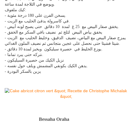
ويوضع في الثلاجة لمدة ساعة.
كيك ملفوف:
- يسخن الفرن على 180 درجة مئوية.
- في كاسرولة يدفئ الحليب مع الزيت.
- يخفق صفار البيض مع 25 غ لمدة 10 دقائق حتى يصبح لونه أبيض.
- يخفق بياض البيض لثلج ثم نضيف باقي السكر مع الخفق
- يمزج صفار البيض مع البياض، نضيف الدقيق، وخليط الحليب مع الزيت
شيئا فشيئا حتى نحصل على عجين متجانس ثم نضيف الملون الغدائي.
- يوزع الخليط في حصيرة سيليكون ويخبز لمدة 10 دقائق.
- نتركه حتى يبرد تماما.
- نزيل الكيك من حصيرة السيليكون
- يدهن الكيك بكونفي المشمش ويلف حول نفسه.
- يزين بالسكر البودرة
Bessaha Oraha