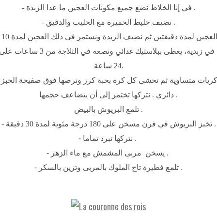
- في إنا الخلاط نضع جميع مكونات العجين ما عدا الزبدة .
- نضيف خليط الخميرة مع الحليب والدقيق .
24 ساعة.
شكل 10 كريات متساوية ثم تحشى كل كرة بحبة كرز ونرصها فوق صفيحة الخ
دائري . نتركها تختمر إلى أن يتضاعف حجمها .
تلمع البريوش بالبيض .
- تخبز البريوش في فرن مسخن على 180 درجة مئوية لمدة 30 دقيقة .
- نتركها تبرد تماما .
مع ماء الزهر .
- يسخن مربى
المشمش
- تلمع فطيرة تاج الملوك بالمربى وتزين بالسكر .