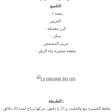
للتلميع:
- 1 بيضة
للتزيين :
- كرز معسلة
- سكر
مربي المشمش
- ملعقة صغيرة ماء الزهر
الطريقة :
- تخلط الخميرة مع والحليب و 25 غ دقيق، نتركها ترتاح لمدة 20 دقائق