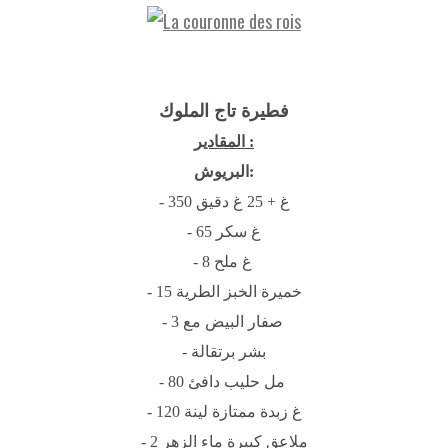
فطيرة تاج الملوك
المقادير :
البريوش:
- 350 غ + 25 غ دقيق
- 65 غ سكر
- 8 غ ملح
- 15 خميرة الخبز الطرية
- 3 صفار البيض مع
- بشر برتقالة
- 80 مل حليب دافئ
- 120 غ زبدة ممتازة لينة
- 2 ملاعق كبيرة ماء الزهر