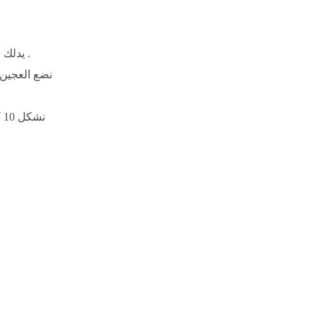
- يدلك العجين لمدة دقيقتين ثم نضيف الزبدة ونستمر في دلك العجين لمدة 10 دقائق .
ن