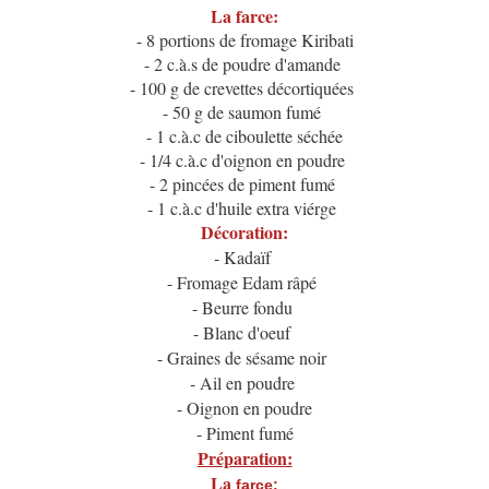
La farce:
- 8 portions de fromage Kiribati
- 2 c.à.s de poudre d'amande
- 100 g de crevettes décortiquées
- 50 g de saumon fumé
- 1 c.à.c de ciboulette séchée
- 1/4 c.à.c d'oignon en poudre
- 2 pincées de piment fumé
- 1 c.à.c d'huile extra viérge
Décoration:
- Kadaïf
- Fromage Edam râpé
- Beurre fondu
- Blanc d'oeuf
- Graines de sésame noir
- Ail en poudre
- Oignon en poudre
- Piment fumé
Préparation:
La
farce: