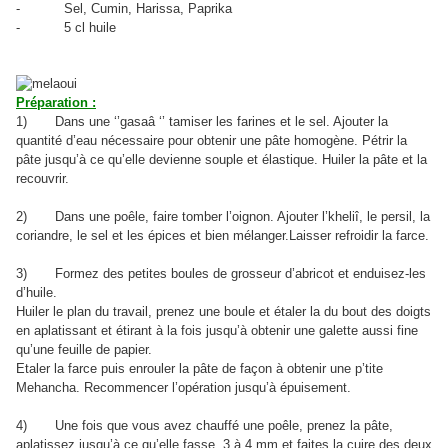
-
Sel, Cumin, Harissa, Paprika
-
5 cl huile
Préparation
:
1)
Dans une ‘’gasaâ ‘’ tamiser les farines et le sel. Ajouter la
quantité d’eau nécessaire pour obtenir une pâte homogène.
Pétrir la
pâte jusqu’à ce qu’elle devienne souple et élastique. Huiler la pâte et la
recouvrir.
2)
Dans une poêle, faire tomber l’oignon. Ajouter l’kheliî, le persil, la
coriandre, le sel et les épices et bien mélanger.Laisser refroidir la farce.
3)
Formez des petites boules de grosseur d’abricot et enduisez-les
d’huile.
Huiler le plan du travail, prenez une boule et étaler la du bout des doigts
en aplatissant et étirant à la fois jusqu’à obtenir une galette aussi fine
qu’une feuille de papier.
Etaler la farce puis enrouler la pâte de façon à obtenir une p’tite
Mehancha. Recommencer l’opération jusqu’à épuisement.
4)
Une fois que vous avez chauffé une poêle, prenez la pâte,
aplatissez jusqu’à ce qu’elle fasse
3 à 4 mm et faites la cuire des deux