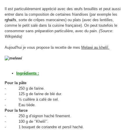
Il est particulièrement apprécié avec des œufs brouillés et peut aussi
entrer dans la composition de certaines friandises (par exemple les
rghaïfs
, sorte de crêpes marocaines) ou plats (avec des lentilles,
comme le petit salé dans la cuisine française). On peut toutefois le
consommer sans préparation particulière, avec du pain.
(Source:
Wikipédia)
Aujoud'hui je vous propose la recette de mes
Melawi au kheliî.
Ingrédients :
Pour la pâte
-
250 g de farine.
-
125 g de farine de blé dur.
-
½ cuillère à café de sel.
-
Eau tiède.
Pour la farce
-
250 g d’oignon haché finement.
-
100 g de ‘’Kheliî’’.
-
1 bouquet de coriandre et persil haché.