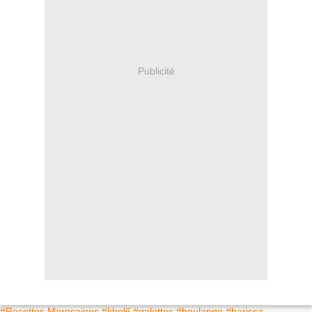
Publicité
#Recettes Marocaines
#kheliî
#galettes
#boulange
#harissa