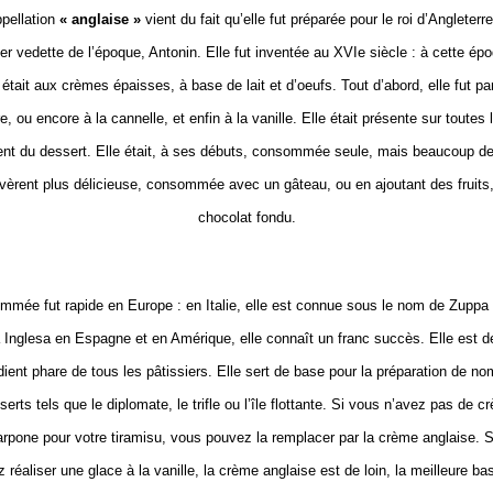
pellation
« anglaise »
vient du fait qu’elle fut préparée pour le roi d’Angleterre
ier vedette de l’époque, Antonin. Elle fut inventée au XVIe siècle : à cette épo
était aux crèmes épaisses, à base de lait et d’oeufs. Tout d’abord, elle fut p
, ou encore à la cannelle, et enfin à la vanille. Elle était présente sur toutes 
t du dessert. Elle était, à ses débuts, consommée seule, mais beaucoup 
uvèrent plus délicieuse, consommée avec un gâteau, ou en ajoutant des fruits
chocolat fondu.
mmée fut rapide en Europe : en Italie, elle est connue sous le nom de Zuppa 
Inglesa en Espagne et en Amérique, elle connaît un franc succès. Elle est 
édient phare de tous les pâtissiers. Elle sert de base pour la préparation de n
serts tels que le diplomate, le trifle ou l’île flottante. Si vous n’avez pas de c
pone pour votre tiramisu, vous pouvez la remplacer par la crème anglaise. 
z réaliser une glace à la vanille, la crème anglaise est de loin, la meilleure ba