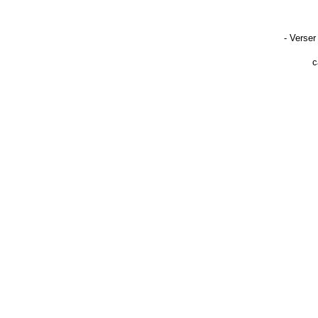
- Verser
c