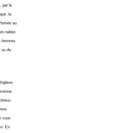
, par le
que, la
arfumée au
les tables
de femmes
, ou du
Inglese,
devenue
ombreux
rème
Si vous
se. En