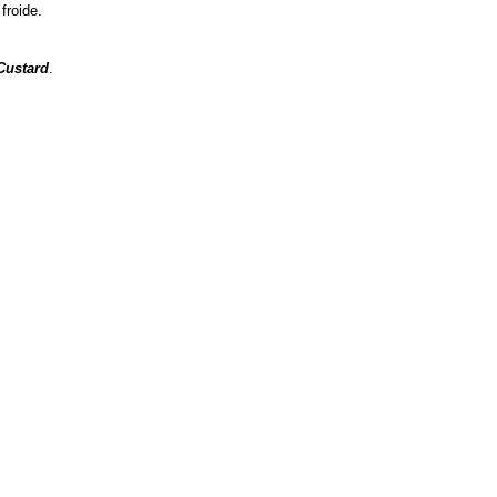
froide.
Custard
.