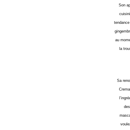
Son ap
cuisin
tendance 
gingembre
au momen
la tro
Sa reno
Crema 
l’ingr
des
mascar
voule