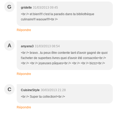
G
gridelle
31/03/2013 09:45
<br /> et bien!!!! c'est la paradis dans ta bibliothèque
culinaire!!! waouw!!!!<br />
Répondre
A
anyana3
31/03/2013 08:54
<br /> bravo...tu peux être contente tant d'avoir gagné de quoi
t'acheter de superbes livres quei d'avoir été consacrée<br />
<br /> <br /> joyeuses pâques<br /> <br /> <br /> bizzz<br />
Répondre
C
CuisineStyle
30/03/2013 21:28
<br /> Super ta collection!<br />
Répondre