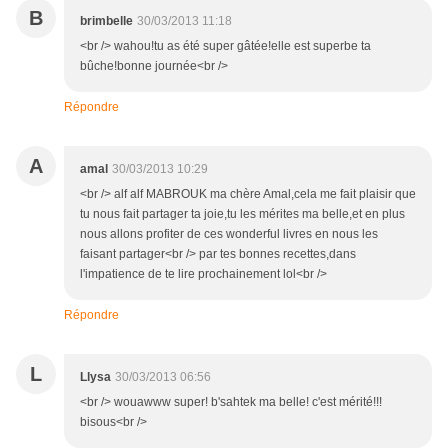
B
brimbelle
30/03/2013 11:18
<br /> wahou!tu as été super gâtée!elle est superbe ta
bûche!bonne journée<br />
Répondre
A
amal
30/03/2013 10:29
<br /> alf alf MABROUK ma chère Amal,cela me fait plaisir que
tu nous fait partager ta joie,tu les mérites ma belle,et en plus
nous allons profiter de ces wonderful livres en nous les
faisant partager<br /> par tes bonnes recettes,dans
l'impatience de te lire prochainement lol<br />
Répondre
L
Llysa
30/03/2013 06:56
<br /> wouawww super! b'sahtek ma belle! c'est mérité!!!
bisous<br />