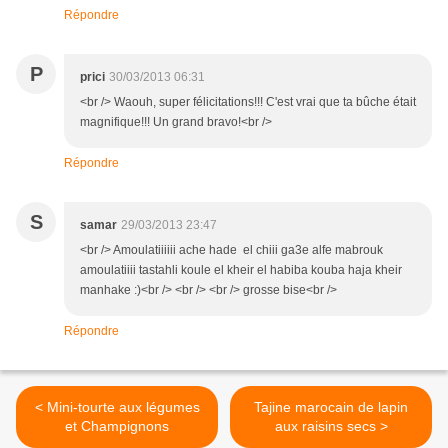
Répondre
P
prici
30/03/2013 06:31
<br /> Waouh, super félicitations!!! C'est vrai que ta bûche était
magnifique!!! Un grand bravo!<br />
Répondre
S
samar
29/03/2013 23:47
<br /> Amoulatiiiiii ache hade el chiii ga3e alfe mabrouk
amoulatiiii tastahli koule el kheir el habiba kouba haja kheir
manhake :)<br /> <br /> <br /> grosse bise<br />
Répondre
< Mini-tourte aux légumes
Tajine marocain de lapin
et Champignons
aux raisins secs >