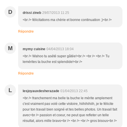
D
drissi zineb
29/07/2013 11:25
<br /> félicitations ma chèrie et bonne continuation ;)<br />
Répondre
M
mymy cuisine
04/04/2013 18:04
<br /> Wahoo tu asété super gâtée!<br /> <br /> <br /> Tu
lemérites ta buche est splendide!<br />
Répondre
L
lesjoyauxdesherazade
01/04/2013 22:45
<br /> franchement ma belle ta buche le mérite amplement
c'est vraiment pas volé cette vistoire, hiihihihiih, je te félicite
pour ton travail bien soigné et tes belles photos. Un travail fait
avec<br /> passion et coeur, ne peut que refleter un telle
résultat, alors mille bravo<br /> <br /> <br /> gros bisous<br />