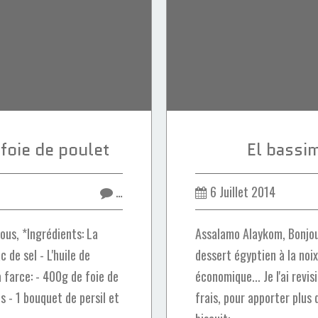
 foie de poulet
El bassim
…
6 Juillet 2014
ous, *Ingrédients: La
Assalamo Alaykom, Bonjour
 de sel - L'huile de
dessert égyptien à la noix
a farce: - 400g de foie de
économique... Je l'ai revis
s - 1 bouquet de persil et
frais, pour apporter plus 