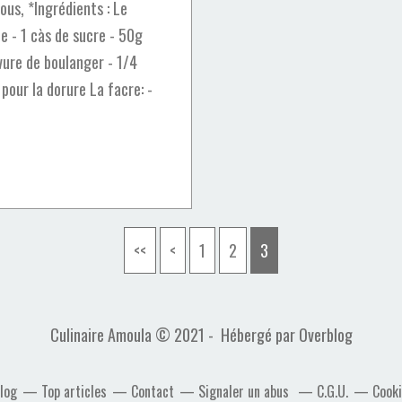
us, *Ingrédients : Le
e - 1 càs de sucre - 50g
evure de boulanger - 1/4
 pour la dorure La facre: -
<<
<
1
2
3
Culinaire Amoula © 2021 - Hébergé par
Overblog
blog
Top articles
Contact
Signaler un abus
C.G.U.
Cooki