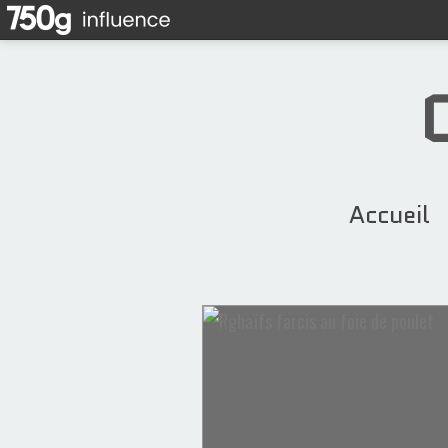
Accueil
Recettes Orientales
ananas
noix de coco
sirop