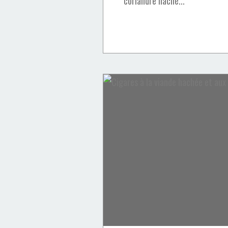
coriandre haché...
Entrées
salade
carottes
myrtilles
sirop d'érable