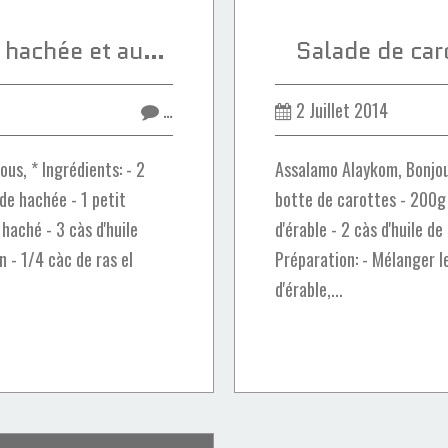
Cigares à la viande hachée et aux fruits secs
Salade de caro
…
2 Juillet 2014
us, * Ingrédients: - 2
Assalamo Alaykom, Bonjour
de hachée - 1 petit
botte de carottes - 200g 
haché - 3 càs d'huile
d'érable - 2 càs d'huile de
an - 1/4 càc de ras el
Préparation: - Mélanger le
d'érable,...