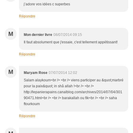
j’adore vos idées c superbes
Répondre
M
Mon dernier livre
08/07/2014 09:15
Il faut absolument que j'essaie, c'est tellement appétissant!
Répondre
M
Maryam Rose
07/07/2014 12:02
Salam alaykoum<br /> <br /> viens participer au &quot;marbré
pour la paix&quot; in shâ allah !<br /> <br />
http://lepanierapains.canalblog.com/archives/2014/07/04/301
90471.html<br /> <br /> barakallah ou fik<br /> <br /> saha
ftourkoum
Répondre