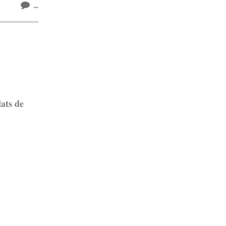
…
lats de