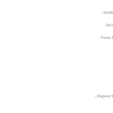
- Ajoute
- Inc
- Verser 
- Disposer 