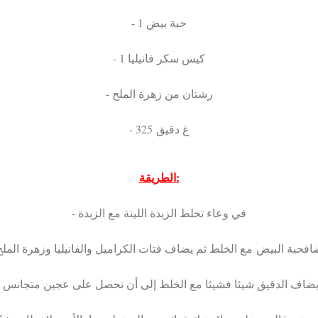
- 1 حبة بيض
- 1 كيس سكر فانيليا
- رشتان من زهرة الملح
- 325 غ دقيق
الطريقة:
- في وعاء تخلط الزبدة اللينة مع الزبدة