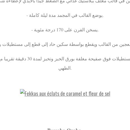
- يوضع القالب في المجمد مدة ليلة كاملة.
- يسخن الفرن على 170 درجة مئوية.
الطهي.