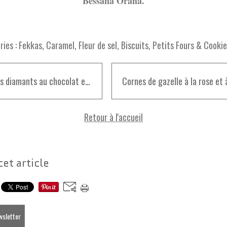
Bessaha Oraha.
ies :
Fekkas
,
Caramel
,
Fleur de sel
,
Biscuits
,
Petits Fours & Cooki
Sablés diamants au chocolat et au café
Retour à l'accueil
cet article
ewsletter