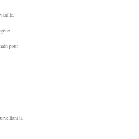
 vanille.
ogène.
 main pour
rveillant la