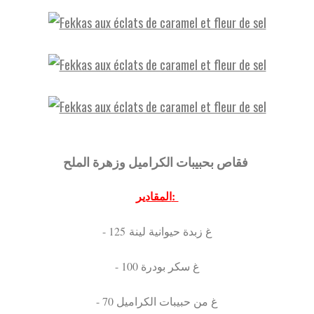
فقاص بحبيبات الكراميل وزهرة الملح
المقادير:
- 125 غ زبدة حيوانية لينة
- 100 غ سكر بودرة
- 70 غ من حبيبات الكراميل