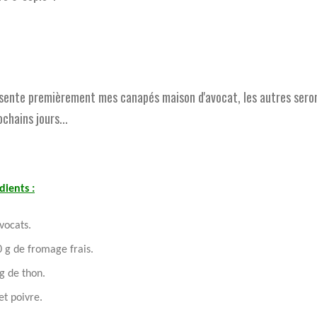
ésente premièrement mes canapés maison d'avocat, les autres seron
ochains jours...
dients :
vocats.
 g de fromage frais.
g de thon.
et poivre.