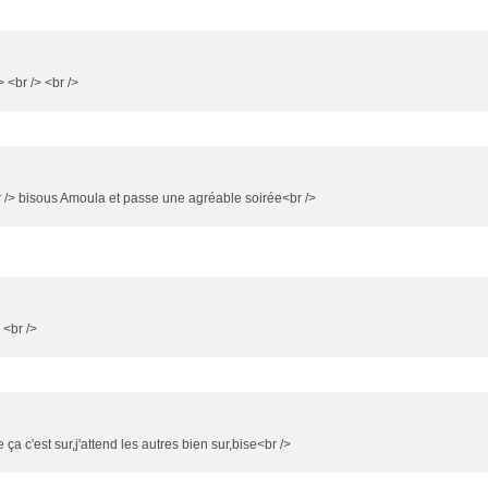
> <br /> <br />
br /> bisous Amoula et passe une agréable soirée<br />
 <br />
 ça c'est sur,j'attend les autres bien sur,bise<br />