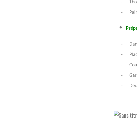
-
Tho
-
Pai
Prépa
-
Dan
-
Pla
-
Cou
-
Gar
-
Déc