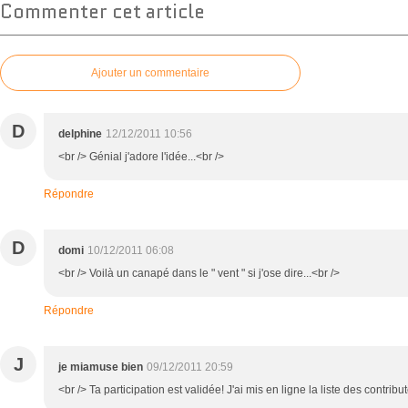
Commenter cet article
Ajouter un commentaire
D
delphine
12/12/2011 10:56
<br /> Génial j'adore l'idée...<br />
Répondre
D
domi
10/12/2011 06:08
<br /> Voilà un canapé dans le " vent " si j'ose dire...<br />
Répondre
J
je miamuse bien
09/12/2011 20:59
<br /> Ta participation est validée! J'ai mis en ligne la liste des contribu