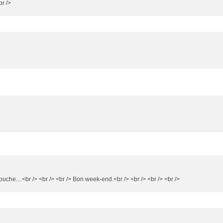
br />
uche....<br /> <br /> <br /> Bon week-end.<br /> <br /> <br /> <br />