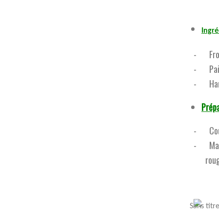
Ingré
-
Fr
-
Pa
-
Ha
Prépa
-
Co
-
Ma
rou