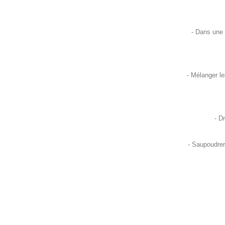
- Dans une c
- Mélanger le
- D
- Saupoudrer