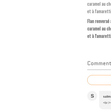
Flan renversé 
caramel au ch
et à l'amarett
Commente
S
salim
<br />