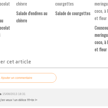
Salade d'endives au
Salade de courgettes
au
chèvre
ocolat
Couscou
i
meringué
coco, à 
et fleur
r cet article
Ajouter un commentaire
a
15/08/2013 18:31
 j'en veux ! un délice !!!!<br />