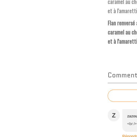
Flan renversé 
caramel au ch
et à l'amarett
Commente
Z
zazou
<br />
Répond