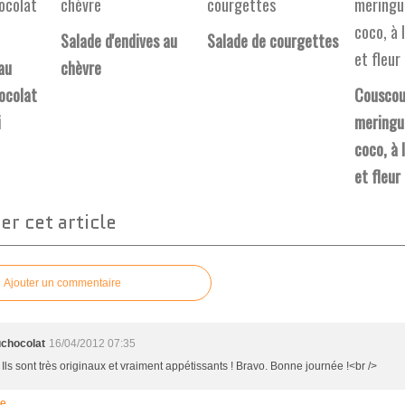
Salade d'endives au
Salade de courgettes
au
chèvre
ocolat
Couscou
i
meringué
coco, à 
et fleur
r cet article
Ajouter un commentaire
chocolat
16/04/2012 07:35
 Ils sont très originaux et vraiment appétissants ! Bravo. Bonne journée !<br />
re