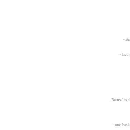
- Ba
- Inco
- Battez les b
- une fois 