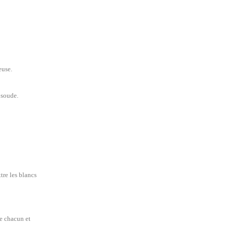
euse.
 soude.
ttre les blancs
de chacun et