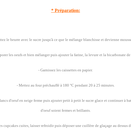
* Préparation:
ttez le beurre avec le sucre jusqu'à ce que le mélange blanchisse et devienne mouss
rporer les oeufs et bien mélanger puis ajouter la farine, la levure et la bicarbonate de
- Garnissez les caissettes en papier.
- Mettez au four préchauffé à 180 °C pendant 20 à 25 minutes.
lancs d'oeuf en neige ferme puis ajouter petit à petit le sucre glace et continuer à ba
d'oeuf soient fermes et brillants.
les cupcakes cuites, laisser refroidir puis déposer une cuillère de glaçage au dessus 