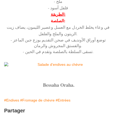
- ملح
- فلفل أسود
الطريقة:
الصلصة:
في وعاء يخلط الخردل مع العسل وعصير الليمون، يضاف زيت
الزيتون والملح والفلفل.
- توضع أوراق الأونديف في صحن التقديم يوزع جبن الماعز
والفستق المجروش والرمان.
- تسقى السلطة بالصلصة وتقدم في الحين.
Bessaha Oraha.
#Endives
#Fromage de chèvre
#Entrées
Partager