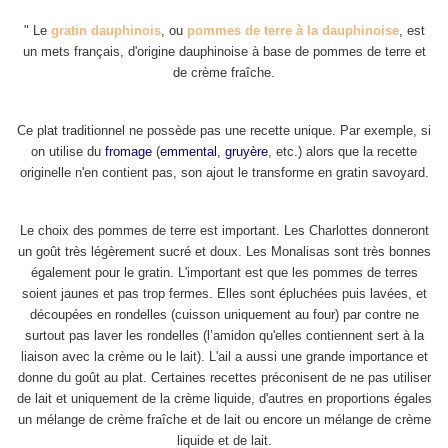
" Le
gratin dauphinois
, ou
pommes de terre à la dauphinoise
, est
un mets français, d'origine dauphinoise
à base de pommes de terre
et
de crème fraîche.
Ce plat traditionnel ne possède pas une recette unique. Par exemple, si
on utilise du
fromage
(
emmental
,
gruyère
, etc.) alors que la recette
originelle n'en contient pas, son ajout le transforme en
gratin savoyard.
Le choix des pommes de terre est important. Les
Charlottes
donneront
un goût très légèrement sucré et doux. Les Monalisas
sont très bonnes
également pour le gratin. L'important est que les pommes de terres
soient jaunes et pas trop fermes. Elles sont épluchées puis lavées, et
découpées en rondelles (cuisson uniquement au
four
) par contre ne
surtout pas laver les rondelles (l’amidon
qu'elles contiennent sert à la
liaison avec la crème ou le lait). L'
ail
a aussi une grande importance et
donne du goût au plat. Certaines recettes préconisent de ne pas utiliser
de lait et uniquement de la crème liquide, d'autres en proportions égales
un mélange de crème fraîche et de lait ou encore un mélange de crème
liquide et de lait.