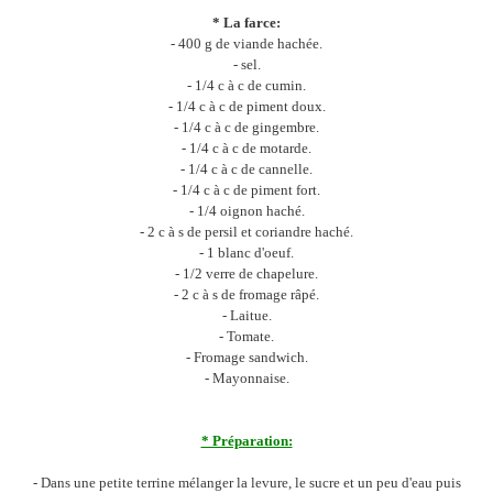
* La farce:
- 400 g de viande hachée.
- sel.
- 1/4 c à c de cumin.
- 1/4 c à c de piment doux.
- 1/4 c à c de gingembre.
- 1/4 c à c de motarde.
- 1/4 c à c de cannelle.
- 1/4 c à c de piment fort.
- 1/4 oignon haché.
- 2 c à s de persil et coriandre haché.
- 1 blanc d'oeuf.
- 1/2 verre de chapelure.
- 2 c à s de fromage râpé.
- Laitue.
- Tomate.
- Fromage sandwich.
- Mayonnaise.
* Préparation:
- Dans une petite terrine mélanger la levure, le sucre et un peu d'eau puis