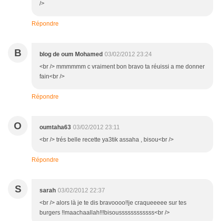
/>
Répondre
B
blog de oum Mohamed
03/02/2012 23:24
<br /> mmmmmm c vraiment bon bravo ta réuissi a me donner
fain<br />
Répondre
O
oumtaha63
03/02/2012 23:11
<br /> trés belle recette ya3tik assaha , bisou<br />
Répondre
S
sarah
03/02/2012 22:37
<br /> alors là je te dis bravoooo!!je craqueeeee sur tes
burgers !!maachaallah!!!bisoussssssssssss<br />