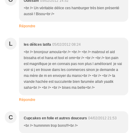
Ouissam
05/02/2012 14:52
<br /> Un véritable délice ces hamburger très bien présenté
aussii ! Bisou<br />
Répondre
L
les délices latifa
05/02/2012 08:24
<br /> bnonjour amoula<br /> <br /> <br /> mabroul el aid
bissaha et el hana et tool el omr<br /> <br /> <br /> ton pain
est magnifique je en connais pas non plus l améliorant je vai
voir si j en trouve dans les commerces sinon je demande a
ma mère de m en envoyer du maroc<br /> <br /> <br /> ta
viande hachée est succulente bien farumée allah yaatik
saha<br /> <br /> <br /> bises ma belle<br />
Répondre
C
Cupcakes en folie et autres douceurs
04/02/2012 21:53
<br /> hummmm trop bons!!!<br />