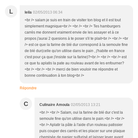
L
leila
02/05/2013 06:34
<br /> salam je suis en train de visiter ton blog et il est tout
simplement magnique<br /> <br /> <br /> Tes hamburgers
carrés me donnent vraiment envie de les assayer et à ce
propos j'aurai 2 quesions à te poser s'il te plait<br /> <br /> <br
/> est ce que la farine de blé dur correspond à la semoule fine
de blé dur(celle qu'on utilise dans le pain , j'habite en france
c'est pour ça que j'insiste sur la farine)?<br /> <br /> <br /> est
ce que tu aplatis la pate au rouleau avant de les enfourner?
<br /> <br /> <br /> merci de bien vouloir me répondre et
bonne continuation à ton blog<br />
Répondre
C
Culinaire Amoula
02/05/2013 13:21
<br /> <br /> Salam, oui la farine de blé dur c'est la
semoule fine qu'on utilise dans le pain.<br /> <br />
<br /> Aplatir la pâte à l'aide d'un rouleau patissier
puis couper des carrés et les placer sur une plaque
chemisée de papier sulfurisé et laisser lever avant