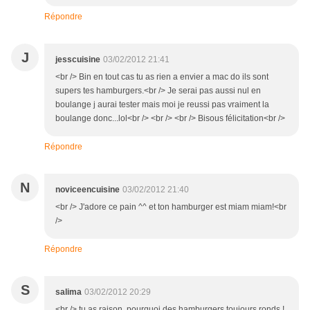
Répondre
J
jesscuisine
03/02/2012 21:41
<br /> Bin en tout cas tu as rien a envier a mac do ils sont
supers tes hamburgers.<br /> Je serai pas aussi nul en
boulange j aurai tester mais moi je reussi pas vraiment la
boulange donc...lol<br /> <br /> <br /> Bisous félicitation<br />
Répondre
N
noviceencuisine
03/02/2012 21:40
<br /> J'adore ce pain ^^ et ton hamburger est miam miam!<br
/>
Répondre
S
salima
03/02/2012 20:29
<br /> tu as raison, pourquoi des hamburgers toujours ronds !