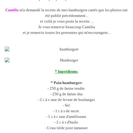
Camilia
m'a demandé la recette de mes hamburgers carrés que les photos ont
été publié précédemment...
et voilà je vous poste la recette ...
Je vous remercie beaucoup Camilia
et je remercie toutes les personnes qui m'encouragent...
* Ingrédients:
* Pain hamburger:
- 250 g de farine tendre.
- 250 g de farine dur.
- 2 c à c rase de levure de boulanger.
- Sel.
- 1 c à s de sucre.
- 1 c à c rase d'améliorant.
- 2 c à s d'huile.
- L'eau tiède pour ramasser.