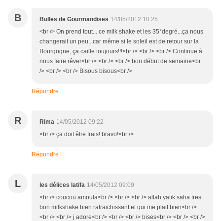
B
Bulles de Gourmandises
14/05/2012 10:25
<br /> On prend tout... ce milk shake et les 35°degré...ça nous
changerait un peu...car même si le soleil est de retour sur la
Bourgogne, ça caille toujours!!!<br /> <br /> <br /> Continue à
nous faire rêver<br /> <br /> <br /> bon début de semaine<br
/> <br /> <br /> Bisous bisous<br />
Répondre
R
Rima
14/05/2012 09:22
<br /> ça doit être frais! bravo!<br />
Répondre
L
les délices latifa
14/05/2012 09:09
<br /> coucou amoula<br /> <br /> <br /> allah yatik saha tres
bon milkshake bien rafraichissant et qui me plait bien<br />
<br /> <br /> j adore<br /> <br /> <br /> bises<br /> <br /> <br />