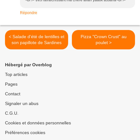
<br /> très rafraichissant ma chère allah yaatik assaha<br />
Répondre
< Salade d'été de lentilles et
Pizza "Crown Crust" au
son papillote de Sardines
poulet >
Hébergé par Overblog
Top articles
Pages
Contact
Signaler un abus
C.G.U.
Cookies et données personnelles
Préférences cookies