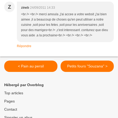
Z
zineb
24/09/2011 14:33
<br /> <br /> merci amoula ,j'ai accee a votre websit ,j'ai bien
aimee ,il a beaucoup de choses qu'en peut utiliser a notre
cuisine ,soit pour les fetes ,soit pour les anniversaires ,soit
pour des marriges<br /> ,c'est interessant .contunez que dieu
vous aide .a la prochaine<br /> <br /> <br /> <br />
Répondre
< Pain au persil
Petits fours "Souzana" >
Hébergé par Overblog
Top articles
Pages
Contact
Signaler un abus