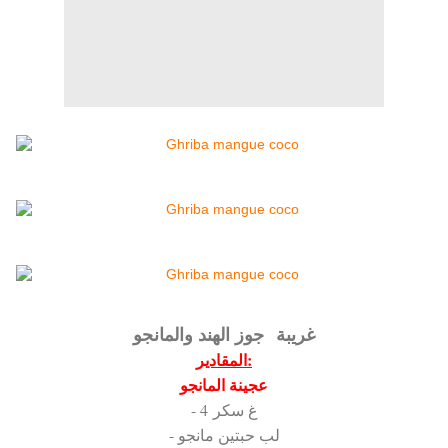
غريبة جوز الهند والمانجو
المقادير:
عجينة المانجو
- 4 غ سكر
- لب حبتين مانجو