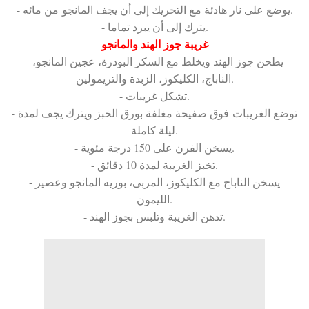
- يوضع على نار هادئة مع التحريك إلى أن يجف المانجو من مائه.
- يترك إلى أن يبرد تماما.
غريبة جوز الهند والمانجو
- يطحن جوز الهند ويخلط مع السكر البودرة، عجين المانجو،
الناباج، الكليكوز، الزبدة والتريمولين.
- تشكل غريبات.
- توضع الغريبات فوق صفيحة مغلفة بورق الخبز ويترك يجف لمدة
ليلة كاملة.
- يسخن الفرن على 150 درجة مئوية.
- تخبز الغريبة لمدة 10 دقائق.
- يسخن الناباج مع الكليكوز، المربى، بوريه المانجو وعصير
الليمون.
- تدهن الغريبة وتلبس بجوز الهند.