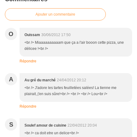
Ajouter un commentaire
O
Ouissam
30/06/2012 17:50
<br /> Miaaaaaaaaaam que ça a l'air booon cette pizza, une
délicee !<br />
Répondre
A
Au gré du marché
24/04/2012 20:12
<br /> J'adore les tartes feuilletées salées! La tienne me
plairait, j'en suis sûre!<br /> <br /> <br /> Lou<br />
Répondre
S
Soulef amour de cuisine
22/04/2012 20:04
<br /> ca doit etre un delice<br />