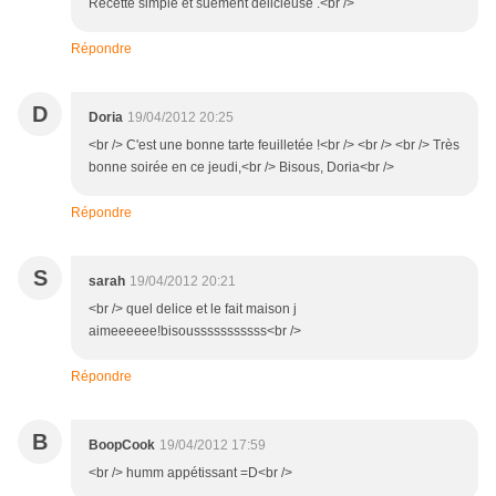
Recette simple et suement délicieuse .<br />
Répondre
D
Doria
19/04/2012 20:25
<br /> C'est une bonne tarte feuilletée !<br /> <br /> <br /> Très
bonne soirée en ce jeudi,<br /> Bisous, Doria<br />
Répondre
S
sarah
19/04/2012 20:21
<br /> quel delice et le fait maison j
aimeeeeee!bisousssssssssss<br />
Répondre
B
BoopCook
19/04/2012 17:59
<br /> humm appétissant =D<br />