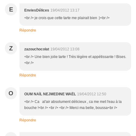
E
EnviesDélices
19/04/2012 13:17
<br /> je crois que cette tarte me plairait bien :)<br />
Répondre
Z
zazouchocolat
19/04/2012 13:08
<br /> Une bien jolie tarte ! Très légère et appétissante ! Bises.
<br />
Répondre
O
OUM NAÏL NEJMEDINE WAËL
19/04/2012 12:50
<br /> Ca al'air absolument délicieux , ca me met l'eau à la
bouche !<br /> <br /> <br /> Merci ma belle, boussa<br />
Répondre