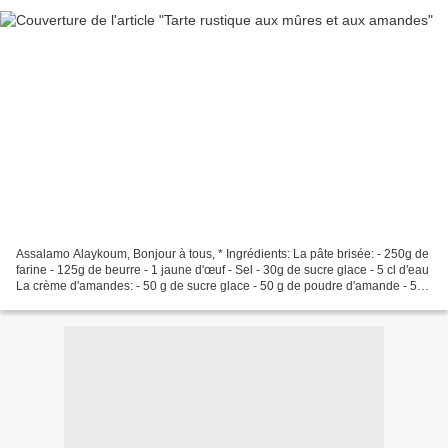
Assalamo Alaykoum, Bonjour à tous, * Ingrédients: La pâte brisée: - 250g de
farine - 125g de beurre - 1 jaune d'œuf - Sel - 30g de sucre glace - 5 cl d'eau
La crème d'amandes: - 50 g de sucre glace - 50 g de poudre d'amande - 50
g de beurre - 1/2 œuf...