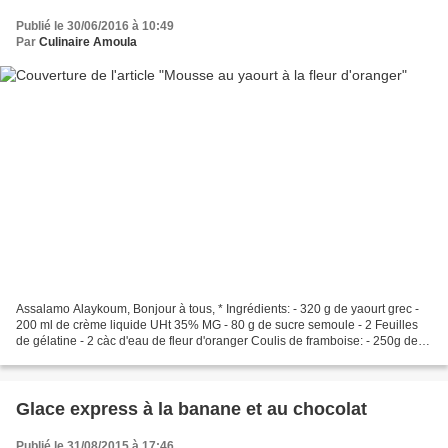
Publié le 30/06/2016 à 10:49
Par
Culinaire Amoula
Assalamo Alaykoum, Bonjour à tous, * Ingrédients: - 320 g de yaourt grec -
200 ml de crème liquide UHt 35% MG - 80 g de sucre semoule - 2 Feuilles
de gélatine - 2 càc d'eau de fleur d'oranger Coulis de framboise: - 250g de
Framboise - 25g de cassonade *...
Glace express à la banane et au chocolat
Publié le 31/08/2015 à 17:46