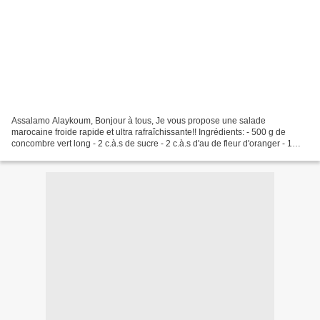
Assalamo Alaykoum, Bonjour à tous, Je vous propose une salade
marocaine froide rapide et ultra rafraîchissante!! Ingrédients: - 500 g de
concombre vert long - 2 c.à.s de sucre - 2 c.à.s d'au de fleur d'oranger - 1
c.à.c de thym - 2 c.à.s de vinaigre blanc...