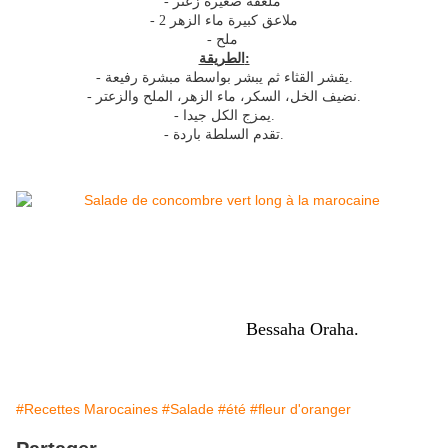
- ملعقة صغيرة زعتر
- 2 ملاعق كبيرة ماء الزهر
- ملح
الطريقة:
- يقشر القثاء ثم يبشر بواسطة مبشرة رفيعة.
- نضيف الخل، السكر، ماء الزهر، الملح والزعتر.
- يمزج الكل جيدا.
- تقدم السلطة باردة.
Bessaha Oraha.
#Recettes Marocaines
#Salade
#été
#fleur d'oranger