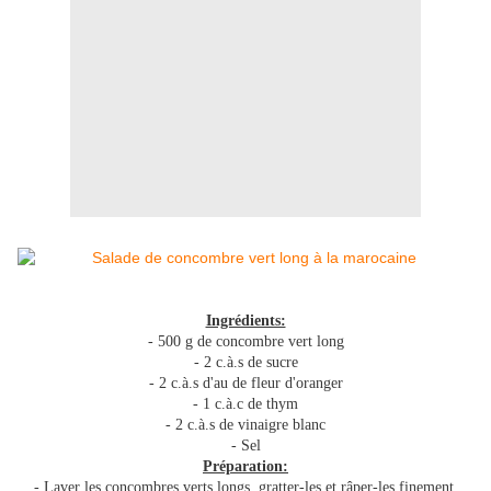
Ingrédients:
- 500 g de concombre vert long
- 2 c.à.s de sucre
- 2 c.à.s d'au de fleur d'oranger
- 1 c.à.c de thym
- 2 c.à.s de vinaigre blanc
- Sel
Préparation:
- Laver les concombres verts longs, gratter-les et râper-les finement.