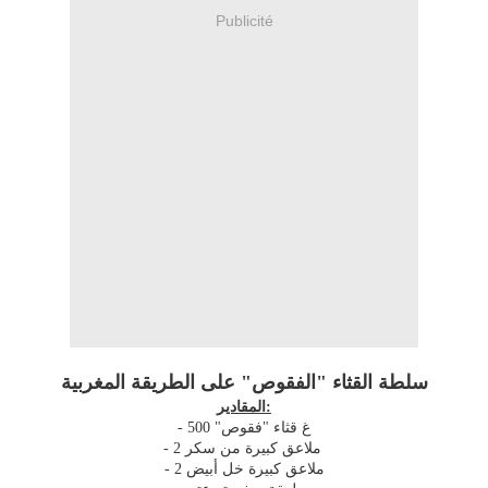
Publicité
سلطة القثاء "الفقوص" على الطريقة المغربية
المقادير:
- 500 "غ قثاء "فقوص
- 2 ملاعق كبيرة من سكر
- 2 ملاعق كبيرة خل أبيض