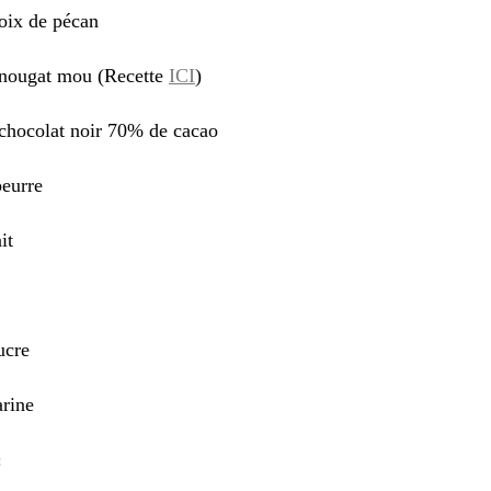
oix de pécan
 nougat mou (Recette
ICI
)
 chocolat noir 70% de cacao
beurre
it
ucre
arine
: