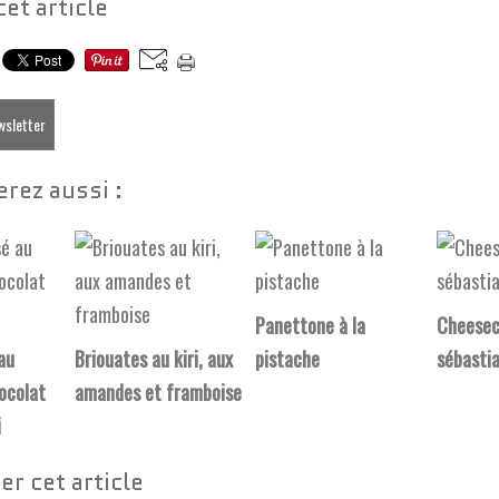
cet article
ewsletter
rez aussi :
Panettone à la
Cheesec
au
Briouates au kiri, aux
pistache
sébasti
ocolat
amandes et framboise
i
r cet article