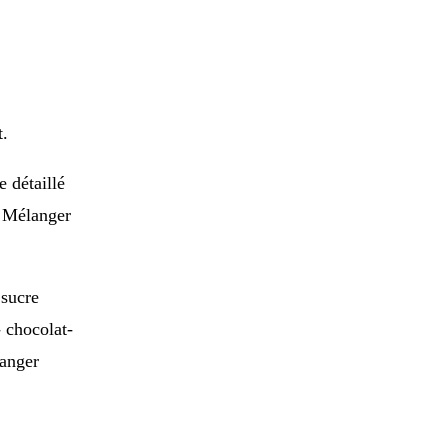
t.
e détaillé
. Mélanger
 sucre
 chocolat-
langer