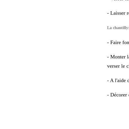
- Laisser 
La chantilly
- Faire fo
- Monter l
verser le 
- A l'aide
- Décorer 