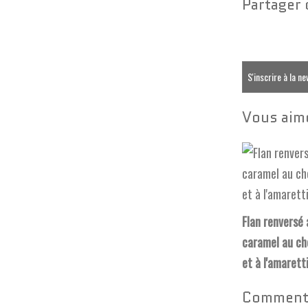
Partager 
S'inscrire à la n
Vous aime
Flan renversé 
caramel au ch
et à l'amarett
Commente