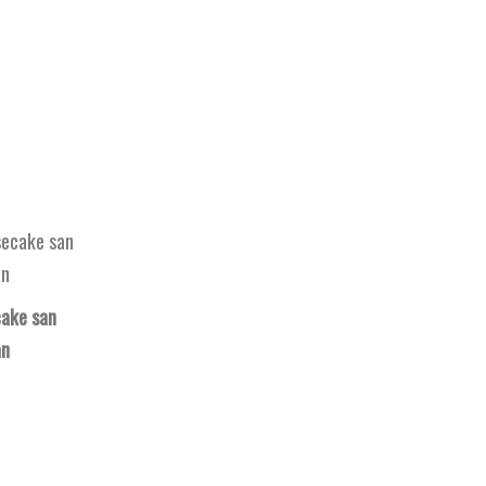
ake san
an