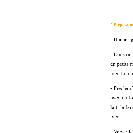
* Préparati
- Hacher g
- Dans un 
en petits 
bien la ma
- Préchauf
avec un fo
lait, la f
bien.
- Verser l