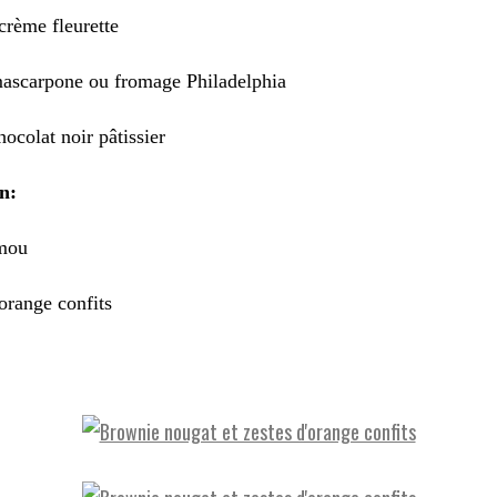
crème fleurette
mascarpone ou fromage Philadelphia
hocolat noir pâtissier
n:
mou
'orange confits