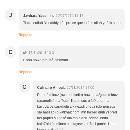
J
Jawhara Yassmine
10/07/2015 17:17
Tbarek allah 3lik akhty très pro ce que tu fais allah ye3tik saha
Répondre
C
ch
17/11/2014 13:31
Chno howa praliné 3afakom
Répondre
C
Culinaire Amoula
17/11/2014 14:00
Praliné d louz (aw d noisette) howa ma3joun d louz
caramélisé mat7oun. Kadiri sucre fo9 bota hta
kaybda yetcaramélisa katezidilo louz (ola noisette
3la hassab) o katkhaltihom, mn ba3ed dirih yebred
fo9 papier sulfirisé ola tapis d siliconne, enfin
kate7nih f molinex hta kayewali b7al l purée. Hada
howa praliné :) ;)