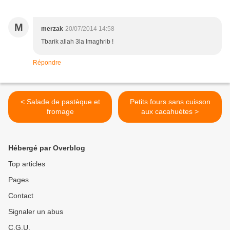
M
merzak
20/07/2014 14:58
Tbarik allah 3la lmaghrib !
Répondre
< Salade de pastèque et
Petits fours sans cuisson
fromage
aux cacahuètes >
Hébergé par Overblog
Top articles
Pages
Contact
Signaler un abus
C.G.U.