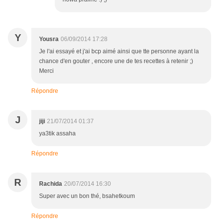
Y
Yousra
06/09/2014 17:28
Je l'ai essayé et j'ai bcp aimé ainsi que tte personne ayant la
chance d'en gouter , encore une de tes recettes à retenir ;)
Merci
Répondre
J
jiji
21/07/2014 01:37
ya3tik assaha
Répondre
R
Rachida
20/07/2014 16:30
Super avec un bon thé, bsahetkoum
Répondre