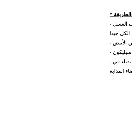
* يقة
- في إناء يخلط الفول السوداني مع بودرة الشوكوﻻتة " نسكويك ". نضيف العسل
- يزال البوتي فور من قالب السيليكون ثم تلصق حبيبات الشوكوﻻتة البيضاء في