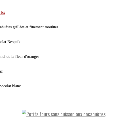
ts:
ahuètes grillées et finement moulues
colat Nesquik
iel de la fleur d'oranger
nc
chocolat blanc