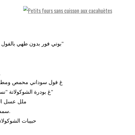
"بوتي فور بدون طهي بالفول السوداني"
ا:
0 غ فول سوداني محمص ومطحون
- 50 غ بودرة الشوكوﻻتة "نسكويك"
 ملل عسل الزهر
- سمسم أبيض.
حبيبات الشوكوﻻتة 