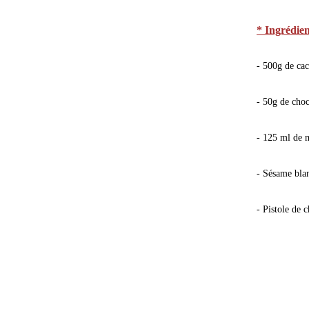
* Ingrédien
- 500g de cac
- 50g de cho
- 125 ml de m
- Sésame bla
- Pistole de 