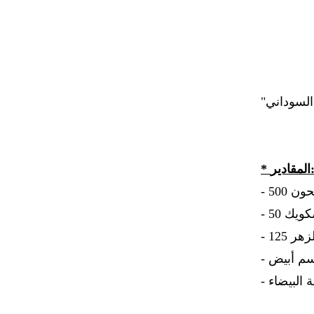
* لمقادير
- 50
- 125
- البيضاء