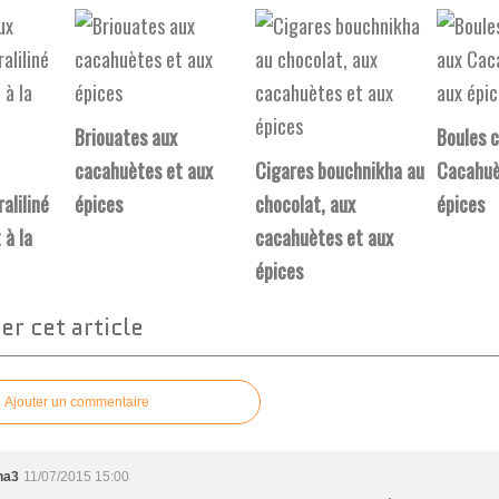
Briouates aux
Boules c
cacahuètes et aux
Cigares bouchnikha au
Cacahuè
aliliné
épices
chocolat, aux
épices
 à la
cacahuètes et aux
épices
r cet article
Ajouter un commentaire
na3
11/07/2015 15:00