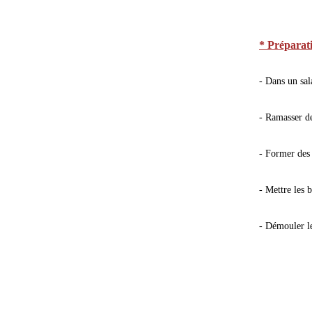
* Préparat
- Dans un sal
- Ramasser d
- Former des 
- Mettre les 
- Démouler le