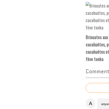
Briouates aux
cacahuètes, pr
cacahuètes et
fève tonka
Commente
A
anya