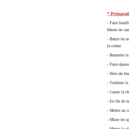
* Préparat
- Faire bouill
bâtons de can
- Battre les 
la crème.
- Remettre la
- Faire épaiss
- Hors du feu
- Turbiner la
- Casser la c
- En fin de t
- Mettre au c
- Mixer les s
- Mettre la gl