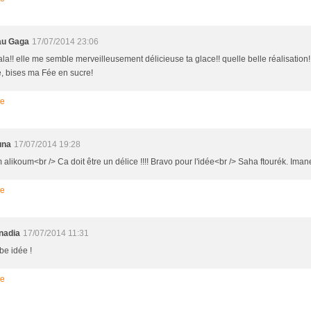
au Gaga
17/07/2014 23:06
la!! elle me semble merveilleusement délicieuse ta glace!! quelle belle réalisation! 
e, bises ma Fée en sucre!
re
na
17/07/2014 19:28
alikoum<br /> Ca doit être un délice !!!! Bravo pour l'idée<br /> Saha ftourék. Iman
re
nadia
17/07/2014 11:31
be idée !
re