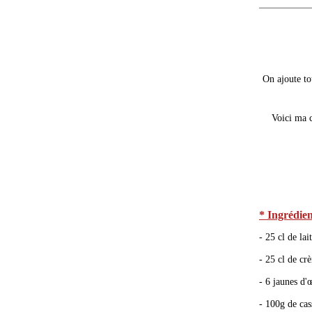
On ajoute to
Voici ma c
* Ingrédien
- 25 cl de lai
- 25 cl de cr
- 6 jaunes d'
- 100g de ca