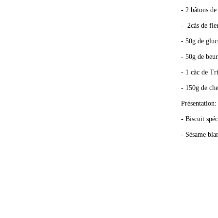
- 2 bâtons de
- 2càs de fle
- 50g de gluc
- 50g de beur
- 1 càc de Tr
- 150g de ch
Présentation: 
- Biscuit spé
- Sésame bla