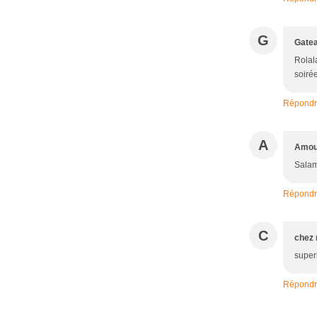
G
Gate
Rolala
soiré
Répond
A
Amou
Salam 
Répond
C
chez 
super
Répond