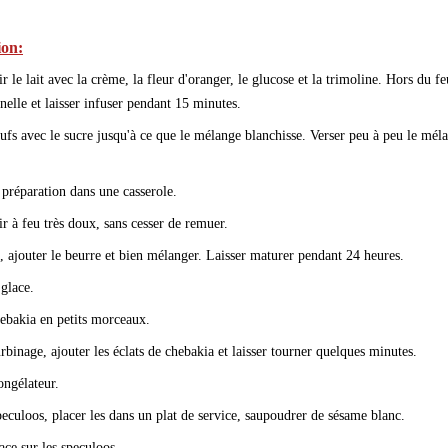
ion:
ir le lait avec la crème, la fleur d'oranger, le glucose et la trimoline. Hors du fe
nelle et laisser infuser pendant 15 minutes.
œufs avec le sucre jusqu'à ce que le mélange blanchisse. Verser peu à peu le méla
 préparation dans une casserole.
ir à feu très doux, sans cesser de remuer.
, ajouter le beurre et bien mélanger. Laisser maturer pendant 24 heures.
 glace.
hebakia en petits morceaux.
urbinage, ajouter les éclats de chebakia et laisser tourner quelques minutes.
ongélateur.
peculoos, placer les dans un plat de service, saupoudrer de sésame blanc.
ace sur les speculoos.