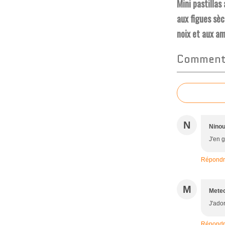
Mini pastillas
aux figues sèc
noix et aux a
Commente
N
Nino
J'en g
Répond
M
Meteo
J'ador
Répond