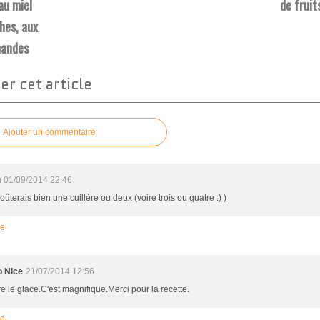
 au miel
de fruit
hes, aux
mandes
r cet article
Ajouter un commentaire
u
01/09/2014 22:46
oûterais bien une cuillère ou deux (voire trois ou quatre :) )
re
 Nice
21/07/2014 12:56
e le glace.C'est magnifique.Merci pour la recette.
re