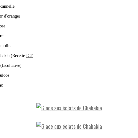
 cannelle
ur d'oranger
ose
re
imoline
ebakia (Recette
ICI
)
(facultative)
culoos
nc