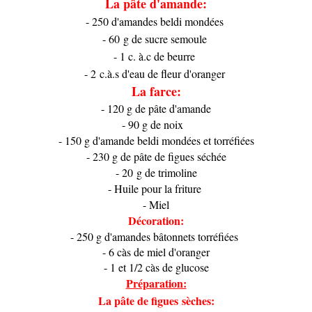
La pâte d'amande:
- 250 d'amandes beldi mondées
- 60 g de sucre semoule
- 1 c. à.c de beurre
- 2 c.à.s d'eau de fleur d'oranger
La farce:
- 120 g de pâte d'amande
- 90 g de noix
- 150 g d'amande beldi mondées et torréfiées
- 230 g de pâte de figues séchée
- 20 g de trimoline
- Huile pour la friture
- Miel
Décoration:
- 250 g d'amandes bâtonnets torréfiées
- 6 càs de miel d'oranger
- 1 et 1/2 càs de glucose
Préparation:
La pâte de figues sèches: