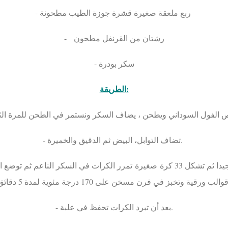
- ربع ملعقة صغيرة قشرة جوزة الطيب مطحونة
- رشتان من القرنفل مطحون
- سكر بودرة
الطريقة:
- تضاف التوابل، البيض ثم الدقيق والخميرة.
- بعد أن تبرد الكرات تحفظ في علبة.