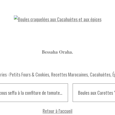
Bessaha Oraha.
ies :
Petits Fours & Cookies
,
Recettes Marocaines
,
Cacahuètes
,
É
Couscous seffa à la confiture de tomates "maticha maasla"
Retour à l'accueil