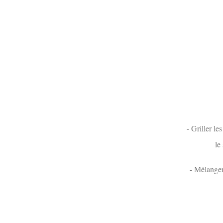
- Griller le
le
- Mélanger 