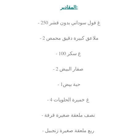
المقادير:
- 250 غ فول سوداني بدون قشر
- 2 ملاعق كبيرة دقيق محمص
- 100 غ سكر
- 2 صفار البيض
- 1حبة بيض
- 4 غ خميرة الحلويات
- نصف ملعقة صغيرة قرفة
- ربع ملعقة صغيرة زنجبيل