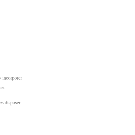
 y incorporer
ue.
Les disposer