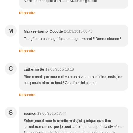
Merci pour l'explication tu es vraiment gentille
Répondre
M
Maryse &amp; Cocotte
20/03/2015 00:48
Ton gâteau est magnifiquement gourmand !! Bonne chance !
Répondre
C
catherinette
19/03/2015 18:18
Bien compliqué pour moi vu mon niveau en cuisine, mais j'en
croquerais bien un bout ! Ca a l'air délicieux !
Répondre
S
sousou
19/03/2015 17:44
Salam,merci pour la recette mais j'ai quelque question
,premièrement es que je peut cuire la pate et puis la divisé en
3, et concernant le fromage philadelphia es que je peut le