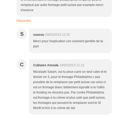
remplacé par autre fromage petit suisse par example merci
d'avance
Répondre
S
sousou
20/03/2015 12:32
Merci pour l'explication ces vraiment gentille de ta
part
C
Culinaire Amoula
19/03/2015 21:21
Wa'alayki Salam, oui tu peux cuire un seul cake et le
diviser en 3, pour le fromage Philadelphia c pas
possible de le remplacer par petit suisse car celui-ci
est un fromage blanc faiblement égoutté si tu l'utilis
le frosting ne réussira pas. Par contre Philadelphia
est fromage à la crème et plus salé que petit suisse,
les fromages qui peuvent le remplacer sont le St
Morêt et Kiri à la crème de lait.