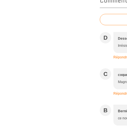
Commente
D
Dess
Irrésis
Répond
C
coque
Magn
Répond
B
Berni
ce no