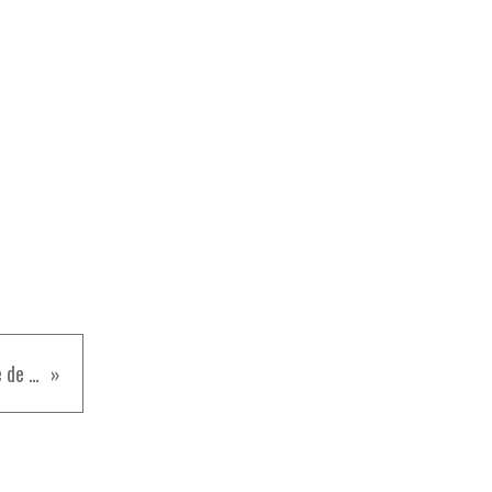
Foie de poulet à la mélasse de grenade