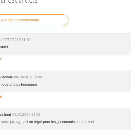
r cet article
Ajouter un commentaire
e
09/10/2015 11:10
tible!
re
 iphone
08/10/2015 15:49
ifique photos hummmm
re
eshoot
08/10/2015 14:08
uveau partage est un régal pour les gourmands comme moi