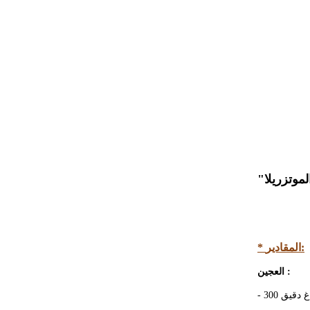
* المقادير:
العجين :
- 300 غ دقيق