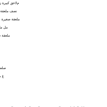
مﻻعق كبيرة زيت 
نصف ملعقة ص
ملعقة صغيرة خم
مل ماء د
ملعقة ص
صلصة
غ موت