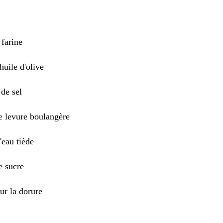
 farine
'huile d'olive
 de sel
de levure boulangère
'eau tiède
e sucre
ur la dorure