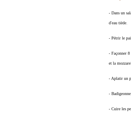
- Dans un sala
d'eau tiède.
- Pétrir le pa
- Façonner 8 
et la mozzare
- Aplatir un p
- Badigeonner
- Cuire les p