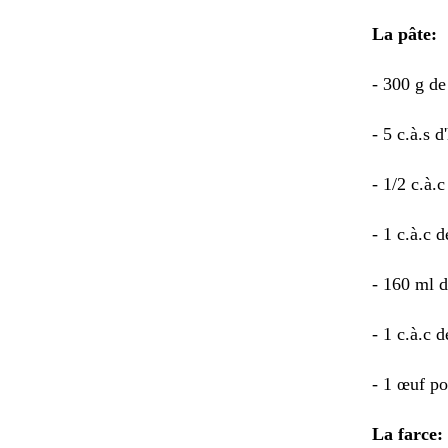
La pâte:
- 300 g de
- 5 c.à.s d
- 1/2 c.à.c
- 1 c.à.c 
- 160 ml d
- 1 c.à.c d
- 1 œuf po
La farce: