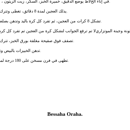
- في إناء الخﻻط يوضع الدقيق، خميرة الخبز، السكر، زيت الزيتون ، الملح والماء.
- يدلك العجين لمدة 8 دقائق، تغطى وتترك حتى تختمر.
- تشكل 8 كرات من العجين، ثم تفرد كل كرة باليد وتدهن بصلصة الطماطم.
- تصفف فوق صفيحة مغلفة بورق الخبز، تترك حتى تختمر.
- تدهن الخبيزات بالبيض وتزين بسكين.
- تطهى في فرن مسخن على 180 درجة لمدة 25 دقيقة.
Bessaha Oraha.