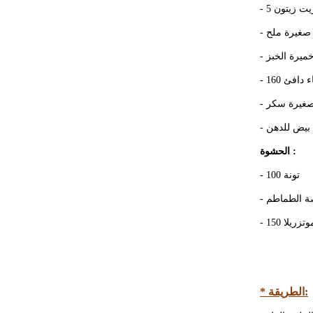
- 5 زيتون
- غيرة ملح
- يرة الخبز
- 160 افئ
- غيرة سكر
- بيض للدهن
الحشوة :
- 100 تونة
-  الطماطم
- 150 زريلا
* الطريقة: