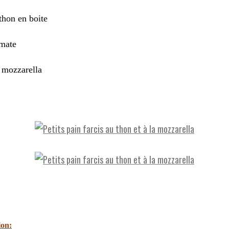
thon en boite
omate
 mozzarella
ion: