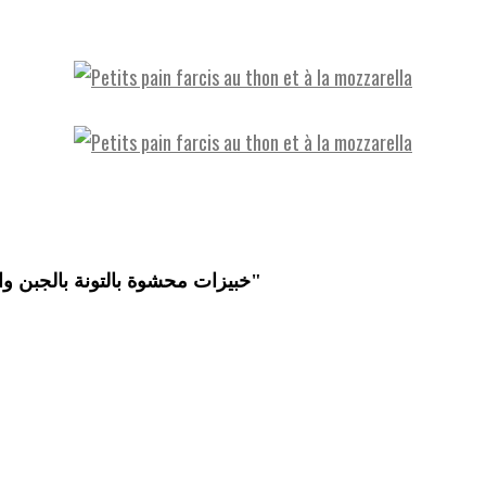
"خبيزات محشوة بالتونة بالجبن والموتزريلا"