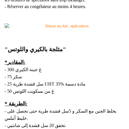
- Réserver au congélateur au moins 4 heures.
"مثلجة بالكيري واللوتس"
*المقادير:
- 300 غ جبنة الكيري
- 75 سكر
- 25 سل قشدة طرية UHT 35% مادة دسمة
- 50 غ من بسكويت اللوتس
* الطريقة:
- يخلط الجبن مع السكر و 5سل قشدة طرية حتی نحصل علی
خليط أملس.
- تخفق 20 سل قشدة إلی شانتيي.