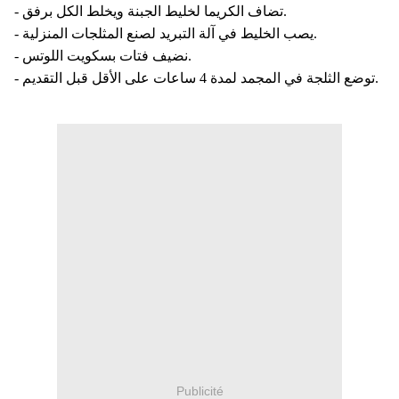
- تضاف الكريما لخليط الجبنة ويخلط الكل برفق.
- يصب الخليط في آلة التبريد لصنع المثلجات المنزلية.
- نضيف فتات بسكويت اللوتس.
- توضع الثلجة في المجمد لمدة 4 ساعات علی اﻷقل قبل التقديم.
Publicité