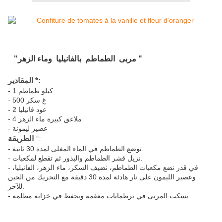
"مربى الطماطم بالفانيليا وماء الزهر
"
المقادير *:
- 1 كيلو طماطم
- 500 غ سكر
- 2 عود فانيليا
- 4 ملاعق كبيرة ماء الزهر
- عصير ليمونة
الطريقة *:
- توضع الطماطم في الماء المغلى لمدة 30 ثانية.
- نزيل قشر الطماطم والبذور ثم تقطع لمكعبات.
- في قدر نضع مكعبات الطماطم، نضيف السكر، ماء الزهر، الفانيليا،
وعصير الليمون على نار هادئة لمدة 30 دقيقة مع التحريك من الحين
للآخر.
- يسكب المربى في برطمانات معقمة ويحفظ في خزانة مظلمة.