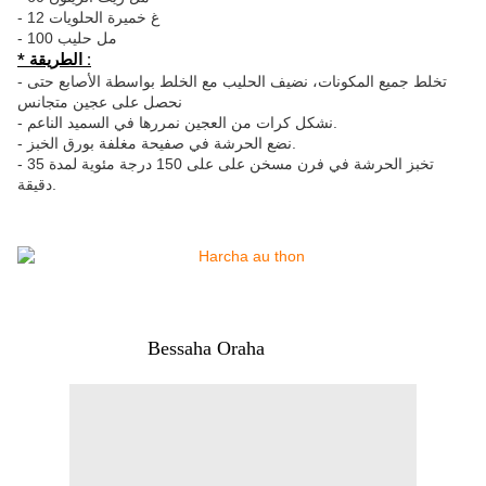
- 12 غ خميرة الحلويات
- 100 مل حليب
* الطريقة :
- تخلط جميع المكونات، نضيف الحليب مع الخلط بواسطة الأصابع حتى
نحصل على عجين متجانس
- نشكل كرات من العجين نمررها في السميد الناعم.
- نضع الحرشة في صفيحة مغلفة بورق الخبز.
- تخبز الحرشة في فرن مسخن على على 150 درجة مئوية لمدة 35
دقيقة.
Bessaha Oraha