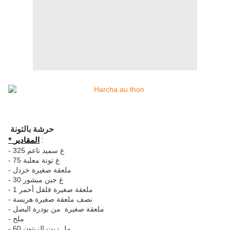
حرشة
بالتونة
* المقادير
:
- 325 غ سميد ناعم
- 75 غ تونة معلبة
- ملعقة صغيرة خردل
- 30 غ جبن مبشور
- 1 ملعقة صغيرة فلفل أحمر
- نصف ملعقة صغيرة هريسة
- ملعقة صغيرة من بودرة البصل
- ملح
- 60 مل زيت الزيتون