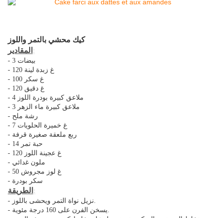
كيك محشي بالتمر واللوز
المقادير:
- 3 بيضات
- 120 غ زبدة لينة
- 100 غ سكر
- 120 غ دقيق
- 4 ملاعق كبيرة بودرة اللوز
- 3 ملاعق كبيرة ماء الزهر
- رشة ملح
- 7 غ خميرة الحلويات
- ربع ملعقة صغيرة قرفة
- 14 حبة تمر
- 120 غ عجينة اللوز
- ملون غدائي
- 50 غ لوز مجروش
- سكر بودرة
الطريقة:
- نزيل نواة التمر ويحشى باللوز.
- يسخن الفرن على 160 درجة مئوية.