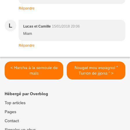
Répondre
L
Lucas et Camille
15/01/2018 20:06
Miam
Répondre
< Harcha à la semoule de
Nougat mou espagnol "
maïs
Turron de jijona " >
Hébergé par Overblog
Top articles
Pages
Contact
Signaler un abus