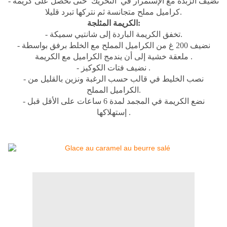
- نضيف الزبدة مع الإستمرار في التحريك حتى نحصل على كريمة
كراميل مملح متجانسة ثم نتركها تبرد قليلا.
الكريمة المثلجة:
- تخفق الكريمة الباردة إلى شانتيي سميكة.
- نضيف 200 غ من الكراميل المملح مع الخلط برفق بواسطة
ملعقة خشية إلى أن يندمج الكراميل مع الكريمة .
- نضيف فتات الكوكيز .
- نصب الخليط في قالب حسب الرغبة ونزين بالقليل من
الكراميل المملح.
- نضع الكريمة في المجمد لمدة 6 ساعات على الأقل قبل
إستهلاكها .