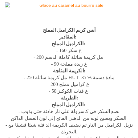
آيس كريم الكراميل المملح
المقادير:
الكراميل المملح:
- 160 غ سكر
- 200 مل كريمة سائلة كاملة الدسم
- 90 غ زبدة مملحة
الكريمة المثلجة:
- 250 مل كريمة سائلة HUT 35 % مادة دسمة
- 200 غ كراميل مملح
- 50 غ فتات الكوكيز
الطريقة:
الكراميل المملح:
- نضع السكر في كاسرولة على نار هادئة حتى يذوب
السكر ويصبح لونه من الذهبي الفاتح إلى لون العسل الداكن
- نزيل الكراميل من النار ثم نضيف الكريمة الدافئة شيئا فشيئا مع
التحريك.