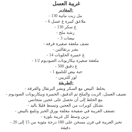
غريبة العسل
المقادير:
- 130 مل زيت نباتية
- 6 ملاعق كبيرة ع عسل
- 130 غ سكر
- رشة ملح
- 3 بيضات
- نصف ملعقة صغيرة قرفة
- بشر برتقالتين
- 14 غ خميرة الحلويات
- 1/2 ملعقة صغيرة بيكاربونات الصوديوم
- 500 غ دقيق
- 1 حبة بيض للتلميع
- لوز للتزيين
الطريقة:
- يخلط البيض مع السكر وبشر البرتقال والقرقة.
- نضيف العسل، الزيت والملح ثم الدقيق، الخميرة وبيكاربونات الصوديوم
مع الخلط إلى أن نحصل على عجين متجانس.
- نشكل كويرات من العجين وتبسط قليلا باليد.
- تصفف الغريبة في صفيحة مغلفة بورق الخبز وتلمع بالبيض.
- نزين وسط كل غريبة بلوزة.
- تخبز الغريبة في فرن مسخن على 180 درجة مئوية من 15 إلى 20
دقيقة.