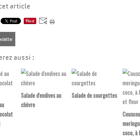
cet article
ewsletter
rez aussi :
Salade d'endives au
Salade de courgettes
au
chèvre
ocolat
Couscou
i
meringué
coco, à 