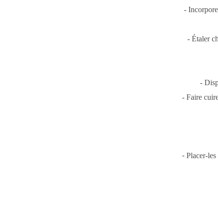
- Incorporer
- Étaler c
- Dis
- Faire cui
-
Placer-les