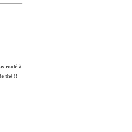
as roulé à
e thé !!