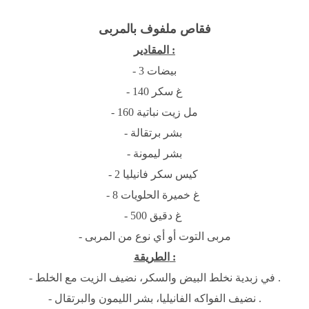
فقاص ملفوف بالمربى
المقادير :
- 3 بيضات
- 140 غ سكر
- 160 مل زيت نباتية
- بشر برتقالة
- بشر ليمونة
- 2 كيس سكر فانيليا
- 8 غ خميرة الحلويات
- 500 غ دقيق
- مربى التوت أو أي نوع من المربى
الطريقة :
- في زبدية نخلط البيض والسكر، نضيف الزيت مع الخلط .
- نضيف الفواكه الفانيليا، بشر الليمون والبرتقال .