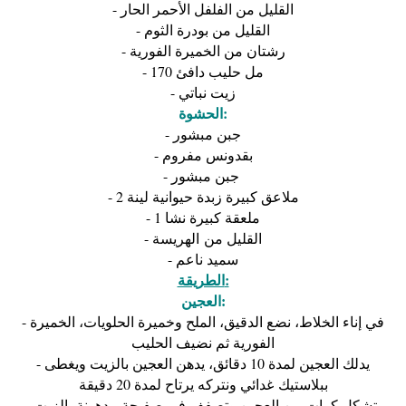
- القليل من الفلفل الأحمر الحار
- القليل من بودرة الثوم
- رشتان من الخميرة الفورية
- 170 مل حليب دافئ
- زيت نباتي
الحشوة:
- جبن مبشور
- بقدونس مفروم
- جبن مبشور
- 2 ملاعق كبيرة زبدة حيوانية لينة
- 1 ملعقة كبيرة نشا
- القليل من الهريسة
- سميد ناعم
الطريقة:
العجين:
- في إناء الخلاط، نضع الدقيق، الملح وخميرة الحلويات، الخميرة
الفورية ثم نضيف الحليب
- يدلك العجين لمدة 10 دقائق، يدهن العجين بالزيت ويغطی
ببلاستيك غدائي ونتركه يرتاح لمدة 20 دقيقة
- تشكل كرات من العجين وتصفف في صفيحة مدهونة بالزبت.