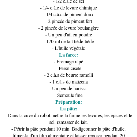
- 1/2 c.à.c de sel
- 1/4 c.à.c de levure chimique
- 1/4 c.à.c de piment doux
- 2 pincée de piment fort
- 2 pincée de levure boulangère
- Un peu d'ail en poudre
- 170 ml de lait tiède tiède
- L'huile végétale
La farce:
- Fromage râpé
- Persil ciselé
- 2 c.à.s de beurre ramolli
- 1 c.à.s
de maïzena
- Un peu de harissa
- Semoule fine
Préparation:
La pâte:
- Dans la cuve du robot mettre la farine les levures, les épices et le
sel, ramasser de lait.
- Pétrir la pâte pendant 10 min. Badigeonner la pâte d'huile,
filmer-la d'un film alimentaire et laisser reposer pendant 20