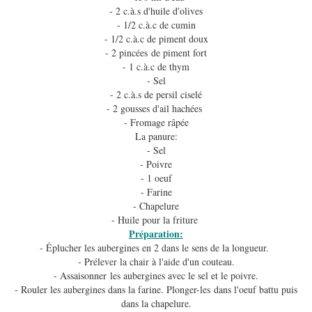
- 2 c.à.s d'huile d'olives
- 1/2 c.à.c de cumin
- 1/2 c.à.c de piment doux
- 2 pincées de piment fort
- 1 c.à.c de thym
- Sel
- 2 c.à.s de persil ciselé
- 2 gousses d'ail hachées
- Fromage râpée
La panure:
- Sel
- Poivre
- 1 oeuf
- Farine
- Chapelure
- Huile pour la friture
Préparation:
- Éplucher les aubergines en 2 dans le sens de la longueur.
- Prélever la chair à l'aide d'un couteau.
- Assaisonner les aubergines avec le sel et le poivre.
- Rouler les aubergines dans la farine. Plonger-les dans l'oeuf battu puis
dans la chapelure.