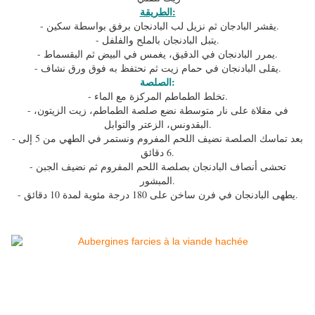
الطريقة:
- يقشر البادجان ثم نزيل لب البادنجان برفق بواسطة سكين.
- يتبل البادنجان بالملح والفلفل.
- يمرر البادنجان في الدقيق، يغمس في البيض ثم البقسماط.
- يقلى البادنجان في حمام زيت ثم نحتفظ به فوق ورق نشاف.
الصلصة:
- تخلط الطماطم المركزة مع الماء.
- في مقلاة على نار متوسطة نضع صلصة الطماطم، زيت الزيتون،
البقدونس، الزعتر والتوابل.
- بعد تماسك الصلصة نضيف اللحم المفروم ونستمر في الطهي من 5 إلى
6 دقائق.
- تحشى أنصاف البادنجان بصلصة اللحم المفروم ثم نضيف الجبن
المبشور.
- يطهى البادنجان في فرن ساخن على 180 درجة مئوية لمدة 10 دقائق.