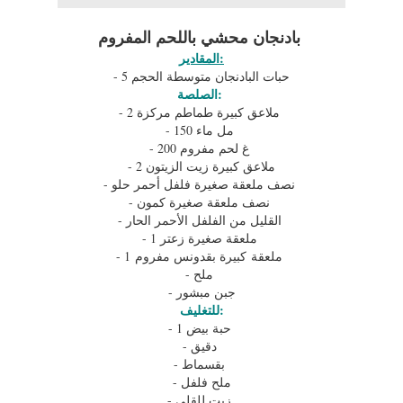
بادنجان محشي باللحم المفروم
المقادير:
- 5 حبات البادنجان متوسطة الحجم
الصلصة:
- 2 ملاعق كبيرة طماطم مركزة
- 150 مل ماء
- 200 غ لحم مفروم
- 2 ملاعق كبيرة زيت الزيتون
- نصف ملعقة صغيرة فلفل أحمر حلو
- نصف ملعقة صغيرة كمون
- القليل من الفلفل الأحمر الحار
- 1 ملعقة صغيرة زعتر
- 1 ملعقة كبيرة بقدونس مفروم
- ملح
- جبن مبشور
للتغليف:
- 1 حبة بيض
- دقيق
- بقسماط
- ملح فلفل
- زيت للقلي