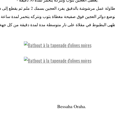
-لة عمل مرشوشة بالدقيق يفرد العجين بسمك 2 ملم ثم يقطع إلی دوائر
Bessaha Oraha.