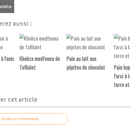
ewsletter
rez aussi :
à l'anis
Khobza medfouna de
Pain au lait aux
Tafilalet
pépites de chocolat
Pain hyp
farci à 
terre et
r cet article
Ajouter un commentaire