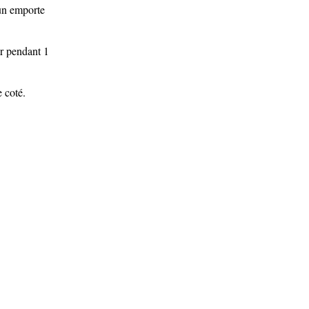
'un emporte
er pendant 1
 coté.