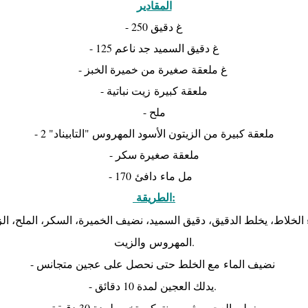
المقادير
- 250 غ دقيق
- 125 غ دقيق السميد جد ناعم
- غ ملعقة صغيرة من خميرة الخبز 
- ملعقة كبيرة زيت نباتية
- ملح
- 2 "ملعقة كبيرة من الزيتون الأسود المهروس "التابيناد
- ملعقة صغيرة سكر
- 170 مل ماء دافئ
الطريقة:
المهروس والزيت.
- نضيف الماء مع الخلط حتى نحصل علی عجين متجانس
- يدلك العجين لمدة 10 دقائق.
- يغطی العجين بثوب ونتركه يتخمر لمدة 30 دقيقة.