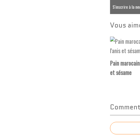
S'inscrire à la n
Vous aime
Pain marocain 
et sésame
Commente