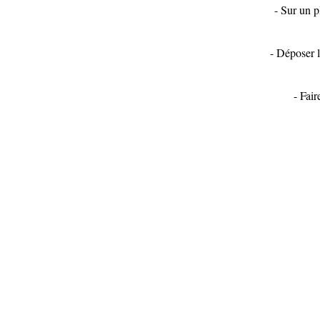
- Sur un p
- Déposer l
- Fai