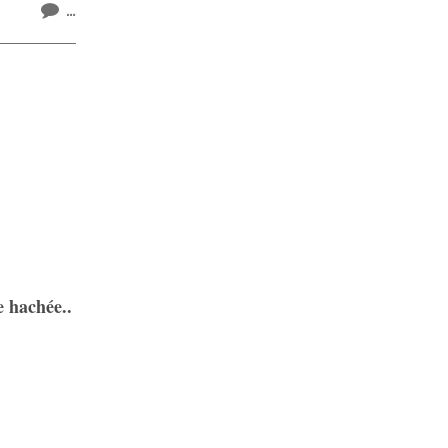
…
e hachée..