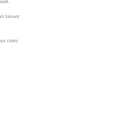
uant.
et laisser
ser cuire