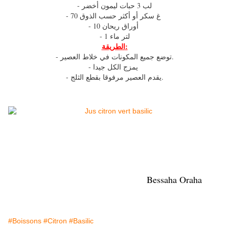
- لب 3 حبات ليمون أخضر
- 70 غ سكر أو أكثر حسب الذوق
- 10 أوراق ريحان
- 1 لتر ماء
الطريقة:
- توضع جميع المكونات في خلاط العصير.
- يمزج الكل جيدا
- يقدم العصير مرفوقا بقطع الثلج.
Bessaha Oraha
#Boissons
#Citron
#Basilic