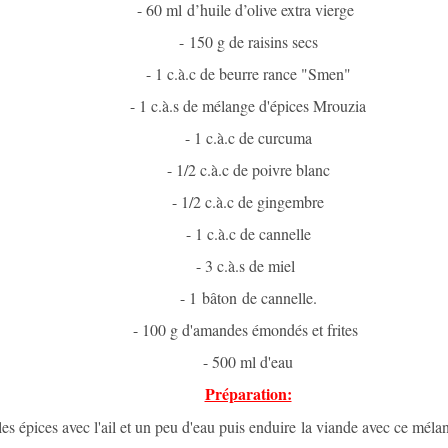
- 60 ml d’huile d’olive extra vierge
- 150 g de raisins secs
- 1 c.à.c de beurre rance "Smen"
- 1 c.à.s de mélange d'épices Mrouzia
- 1 c.à.c de curcuma
- 1/2 c.à.c de poivre blanc
- 1/2 c.à.c de gingembre
- 1 c.à.c de cannelle
- 3 c.à.s de miel
- 1 bâton de cannelle.
- 100 g d'amandes émondés et frites
- 500 ml d'eau
Préparation:
es épices avec l'ail et un peu d'eau puis enduire la viande avec ce mélan