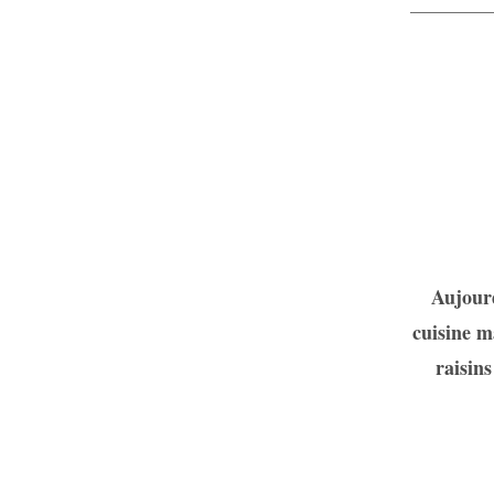
Assal
Aujourd
cuisine m
raisins