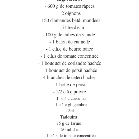
- 600 g de tomates râpées
- 2 oignons
- 150 d'amandes beldi mondées
- 1,5 litre d'eau
- 100 g de cubes de viande
- 1 bâton de cannelle
- 1 c.à.c de beurre rance
- 1 c.à.s de tomate concentrée
- 1 bouquet de coriandre hachée
- 1 bouquet de persil hachée
4 branches de céleri haché
- 1 botte de persil
- 1/2 c.à.c poivre
- 1 c.à.c curcuma
- 1 c.à.c gingembre
- Sel
Tadouira:
75 g de farine
- 150 ml d'eau
- 1 c.à.s de tomate concentrée