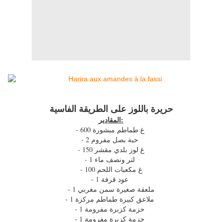
حريرة باللوز على الطريقة الفاسية
المقادير:
- 600 غ طماطم مبشورة
- 2 حبة بصل مفروم
- 150 غ لوز بلدي مقشر
- 1 لتر ونصف ماء
- 100 غ مكعبات اللحم
- 1 عود قرفة
- 1 ملعقة صغيرة سمن مغربي
- 1 ملاعق كبيرة طماطم مركزة
- 1 حزمة كزبرة مفرومة
- 1 حزمة كزبرة مفرومة