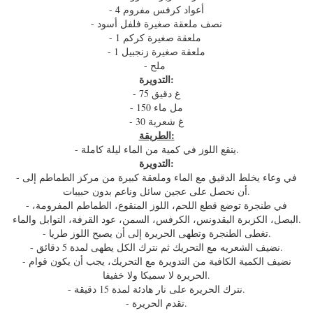
- 4 أعواد كرفس مفروم
- نصف ملعقة صغيرة فلفل أسود
- 1 ملعقة صغيرة كركم
- 1 ملعقة صغيرة زنجبيل
- ملح
التدويرة:
- 75 غ دقيق
- 150 مل ماء
- 30 غ شعرية
الطريقة:
- ينقع اللوز في كمية من الماء ليلة كاملة.
التدويرة:
- في وعاء يخلط الدقيق مع الماء وملعقة كبيرة من مركز الطماطم إلى
أن نحصل على عجين سائل وناعم بدون حبيبات.
- في طنجرة توضع قطع اللحم، اللوز المنقوع، الطماطم المفرومة،
البصل، الكزبرة البقدونس، الكرفس، السمن، عود القرفة، التوابل والماء.
- تغطى الطنجرة وتطهى الحريرة إلى أن يصبح اللوز طريا.
- نضيف الشعريه مع التحريك ثم نترك الكل يطهى لمدة 5 دقائق.
- نضيف الكمية الكافية من التدويرة مع التحريك، يجب أن يكون قوام
الحريرة لا سميكا ولا خفيفا.
- نترك الحريرة على نار هادئة لمدة 15 دقيقة.
- تقدم الحريرة.