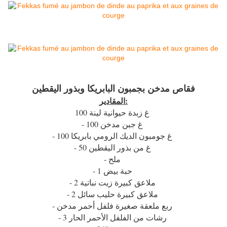
فقاص مدخن بجمبون البابريكا وبذور اليقطين
المقادير:
100 غ زبدة حيوانية لينة
- 100 غ جبن مدخن
- 100 غ جومبون الديك الرومي بابريكا
- 50 غ من بذور اليقطين
- ملح
- 1 حبة بيض
- 2 ملاعق كبيرة زيت نباتية
- 2 ملاعق كبيرة حليب سائل
- ربع ملعقة صغيرة فلفل أحمر مدخن
- 3 رشات من الفلفل الأحمر الحار