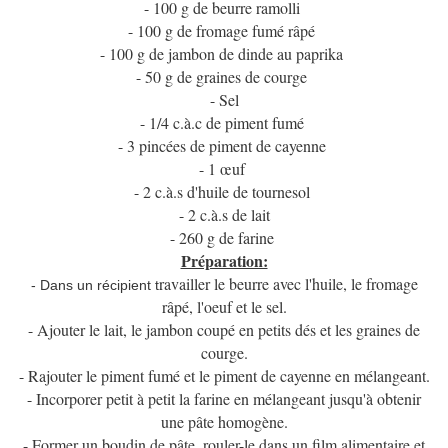
- 100 g de beurre ramolli
- 100 g de fromage fumé râpé
- 100 g de jambon de dinde au paprika
- 50 g de graines de courge
- Sel
- 1/4 c.à.c de piment fumé
- 3 pincées de piment de cayenne
- 1 œuf
- 2 c.à.s d'huile de tournesol
- 2 c.à.s de lait
- 260 g de farine
Préparation:
ravailler le beurre avec l'huile, le fromage
- Dans un récipient t
râpé, l'oeuf et le sel.
- Ajouter le lait, le jambon coupé en petits dés et les graines de
courge.
- Rajouter le piment fumé et le piment de cayenne en mélangeant.
- Incorporer petit à petit la farine en mélangeant jusqu'à obtenir
une pâte homogène.
- Former un boudin de pâte, rouler-le dans un film alimentaire et