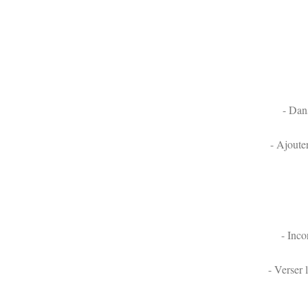
- Dans
- Ajoute
- Inco
- Verser 