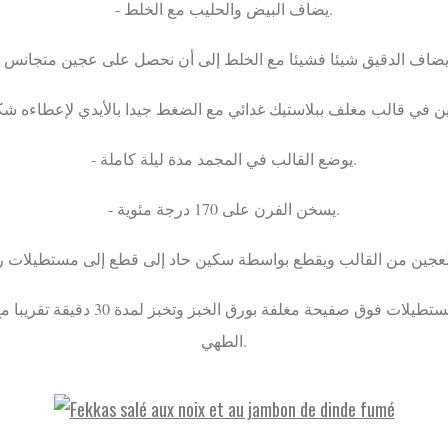
- يضاف البيض والحليب مع الخلط.
- يوضع القالب في المجمد مدة ليلة كاملة.
- يسخن الفرن على 170 درجة مئوية.
الطهي.