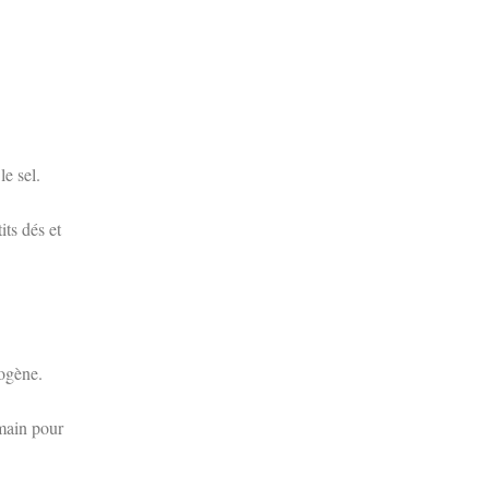
le sel.
ts dés et
mogène.
 main pour