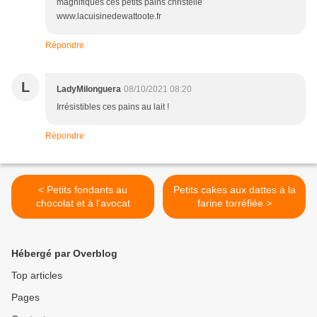
magnifiques ces petits pains christelle
www.lacuisinedewattoote.fr
Répondre
L
LadyMilonguera
08/10/2021 08:20
Irrésistibles ces pains au lait !
Répondre
< Petits fondants au
Petits cakes aux dattes à la
chocolat et à l'avocat
farine torréfiée >
Hébergé par Overblog
Top articles
Pages