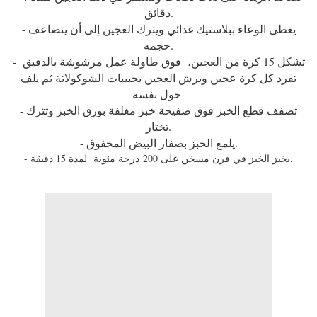
دقائق.
- يغطى الوعاء ببلاستيك غدائي ويترك العجين إلى أن يتضاعف
حجمه.
- تشكل 15 كرة من العجين، فوق طاولة عمل مرشوشة بالدقيق
تفرد كل كرة عجين ويرش العجين بحبيبات الشوكولاتة ثم يلف
حول نفسه
- تصفف قطع الخبز فوق صفيحة خبز مغلفة بورق الخبز وتترك
تختار.
- يلمع الخبز بصفار البيض المخفوق.
- يخبز الخبز في فرن مسخن على 200 درجة مئوية لمدة 15 دقيقة.