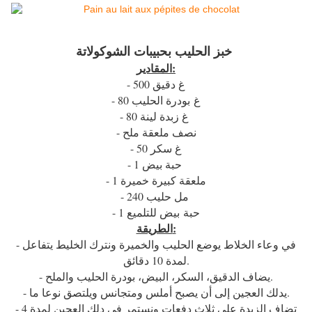
خبز الحليب بحبيبات الشوكولاتة
المقادير:
- 500 غ دقيق
- 80 غ بودرة الحليب
- 80 غ زبدة لينة
- نصف ملعقة ملح
- 50 غ سكر
- 1 حبة بيض
- 1 ملعقة كبيرة خميرة
- 240 مل حليب
- 1 حبة بيض للتلميع
الطريقة:
- في وعاء الخلاط يوضع الحليب والخميرة ونترك الخليط يتفاعل
لمدة 10 دقائق.
- يضاف الدقيق، السكر، البيض، بودرة الحليب والملح.
- يدلك العجين إلى أن يصبح أملس ومتجانس ويلتصق نوعا ما.
- تضاف الزبدة على ثلاث دفعات ونستمر في دلك العجين لمدة 4