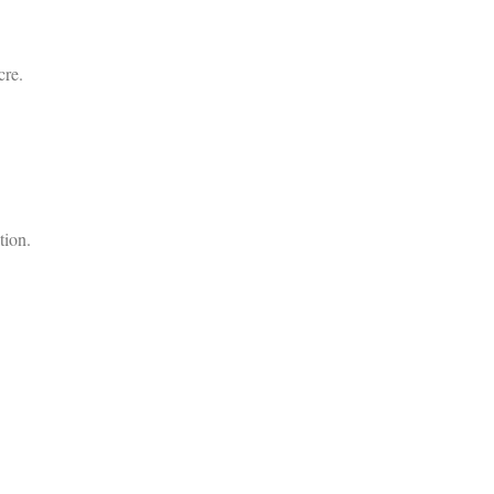
cre.
tion.