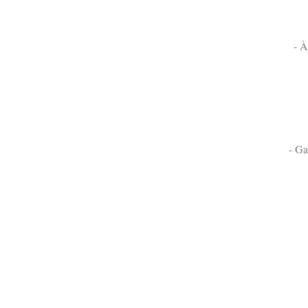
- À
- Ga