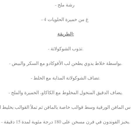
- رشة ملح
- 4 غ من خميرة الحلويات
الطريقة:
- تذوب الشوكولاتة.
- بواسطة خلاط يدوي يطحن لب الأفوكادو مع السكر والبيض.
- تضاف الشوكولاتة المذابة مع الخلط.
- يضاف الدقيق المنخول المخلوط مع الكاكاو، الخميرة والملح.
- يخبز الفوندون في فرن مسخن على 180 درجة مئوية لمدة 15 دقيقة.