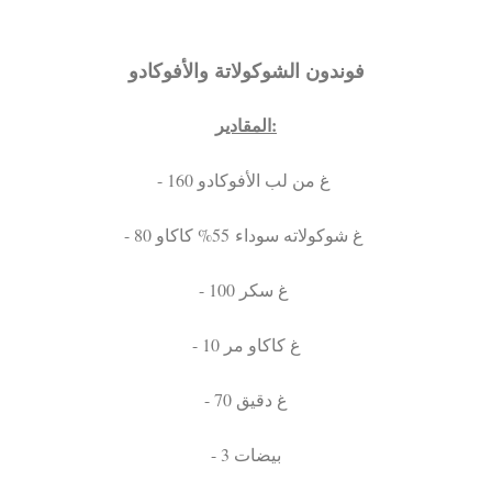
فوندون الشوكولاتة والأفوكادو
المقادير:
- 160 غ من لب الأفوكادو
- 80 غ شوكولاته سوداء 55% كاكاو
- 100 غ سكر
- 10 غ كاكاو مر
- 70 غ دقيق
- 3 بيضات